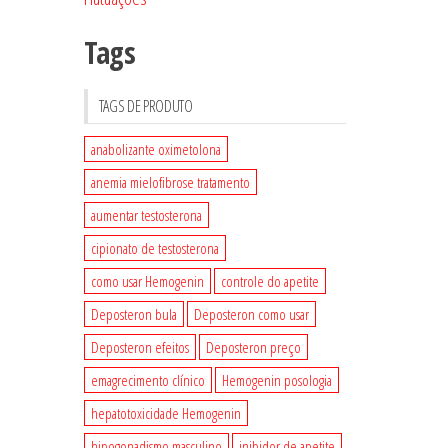
Tags
TAGS DE PRODUTO
anabolizante oximetolona
anemia mielofibrose tratamento
aumentar testosterona
cipionato de testosterona
como usar Hemogenin
controle do apetite
Deposteron bula
Deposteron como usar
Deposteron efeitos
Deposteron preço
emagrecimento clínico
Hemogenin posologia
hepatotoxicidade Hemogenin
hipogonadismo masculino
inibidor de apetite