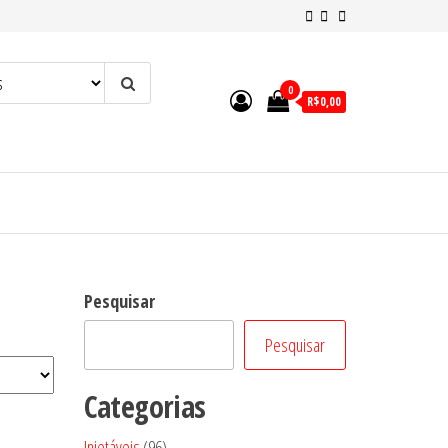
0
R$0,00
Pesquisar
Pesquisar
Categorias
96
Injetáveis
96