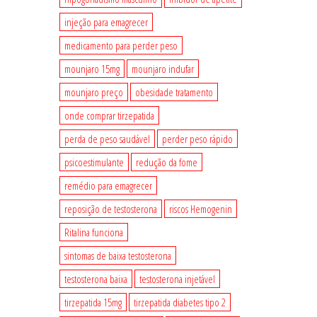
injeção para emagrecer
medicamento para perder peso
mounjaro 15mg
mounjaro indufar
mounjaro preço
obesidade tratamento
onde comprar tirzepatida
perda de peso saudável
perder peso rápido
psicoestimulante
redução da fome
remédio para emagrecer
reposição de testosterona
riscos Hemogenin
Ritalina funciona
sintomas de baixa testosterona
testosterona baixa
testosterona injetável
tirzepatida 15mg
tirzepatida diabetes tipo 2