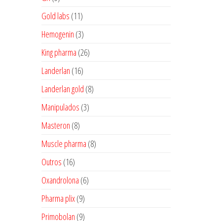
produtos
11
Gold labs
11
produtos
3
Hemogenin
3
produtos
26
King pharma
26
produtos
16
Landerlan
16
produtos
8
Landerlan gold
8
produtos
3
Manipulados
3
produtos
8
Masteron
8
produtos
8
Muscle pharma
8
produtos
16
Outros
16
produtos
6
Oxandrolona
6
produtos
9
Pharma plix
9
produtos
9
Primobolan
9