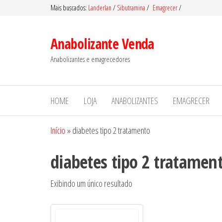
Pular
Mais buscados:
Landerlan
/
Sibutramina
/
Emagrecer
/
para
o
Anabolizante Venda
conteúdo
Anabolizantes e emagrecedores
HOME
LOJA
ANABOLIZANTES
EMAGRECER
Início
»
diabetes tipo 2 tratamento
diabetes tipo 2 tratamen
Exibindo um único resultado