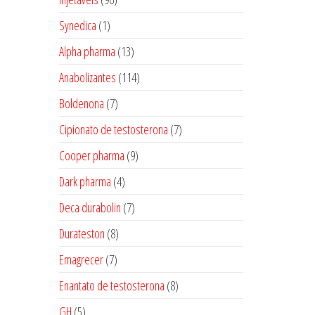
produtos
1
Synedica
1
produto
13
Alpha pharma
13
produtos
114
Anabolizantes
114
produtos
7
Boldenona
7
produtos
7
Cipionato de testosterona
7
produtos
9
Cooper pharma
9
produtos
4
Dark pharma
4
produtos
7
Deca durabolin
7
produtos
8
Durateston
8
produtos
7
Emagrecer
7
produtos
8
Enantato de testosterona
8
produtos
5
GH
5