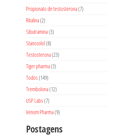
produtos
7
Propionato de testosterona
7
produtos
2
Ritalina
2
produtos
3
Sibutramina
3
produtos
8
Stanozolol
8
produtos
23
Testosterona
23
produtos
3
Tiger pharma
3
produtos
149
Todos
149
produtos
12
Trembolona
12
produtos
7
USP Labs
7
produtos
9
Venom Pharma
9
produtos
Postagens