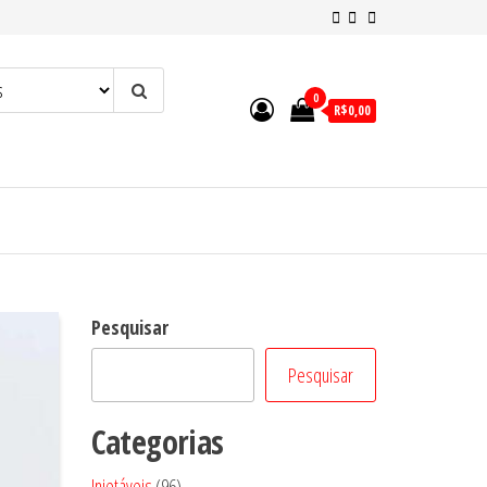
0
R$0,00
Pesquisar
Pesquisar
Categorias
96
Injetáveis
96