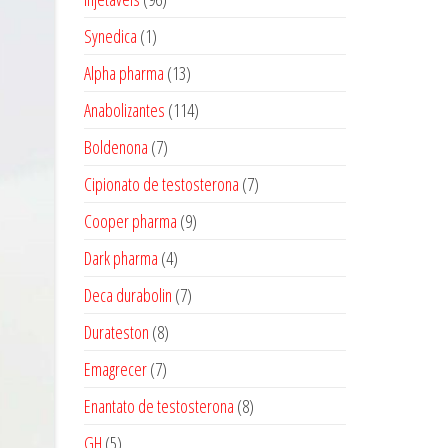
produtos
1
Synedica
1
produto
13
Alpha pharma
13
produtos
114
Anabolizantes
114
produtos
7
Boldenona
7
produtos
7
Cipionato de testosterona
7
produtos
9
Cooper pharma
9
produtos
4
Dark pharma
4
produtos
7
Deca durabolin
7
produtos
8
Durateston
8
produtos
7
Emagrecer
7
produtos
8
Enantato de testosterona
8
produtos
5
GH
5