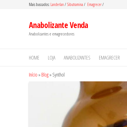
Pular
Mais buscados:
Landerlan
/
Sibutramina
/
Emagrecer
/
para
o
Anabolizante Venda
conteúdo
Anabolizantes e emagrecedores
HOME
LOJA
ANABOLIZANTES
EMAGRECER
Início
»
Blog
»
Synthol