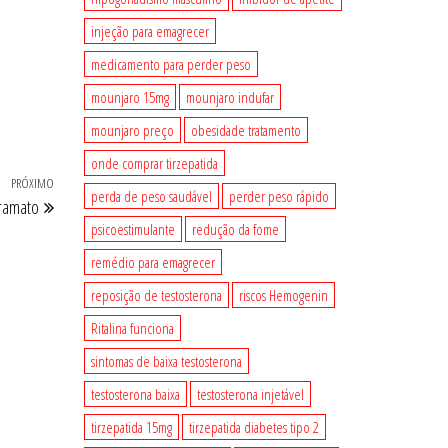
injeção para emagrecer
medicamento para perder peso
mounjaro 15mg
mounjaro indufar
mounjaro preço
obesidade tratamento
onde comprar tirzepatida
PRÓXIMO
Próximo
perda de peso saudável
perder peso rápido
ramato
post
psicoestimulante
redução da fome
remédio para emagrecer
reposição de testosterona
riscos Hemogenin
Ritalina funciona
sintomas de baixa testosterona
testosterona baixa
testosterona injetável
tirzepatida 15mg
tirzepatida diabetes tipo 2