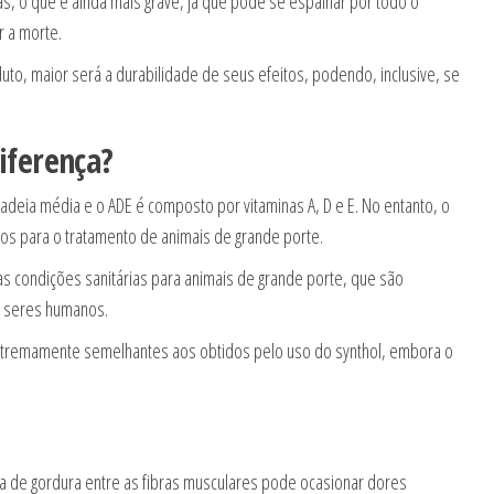
s, o que é ainda mais grave, já que pode se espalhar por todo o
 a morte.
o, maior será a durabilidade de seus efeitos, podendo, inclusive, se
diferença?
cadeia média e o ADE é composto por vitaminas A, D e E. No entanto, o
rios para o tratamento de animais de grande porte.
s condições sanitárias para animais de grande porte, que são
 seres humanos.
xtremamente semelhantes aos obtidos pelo uso do synthol, embora o
a de gordura entre as fibras musculares pode ocasionar dores