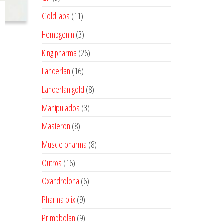
produtos
11
Gold labs
11
produtos
3
Hemogenin
3
produtos
26
King pharma
26
produtos
16
Landerlan
16
produtos
8
Landerlan gold
8
produtos
3
Manipulados
3
produtos
8
Masteron
8
produtos
8
Muscle pharma
8
produtos
16
Outros
16
produtos
6
Oxandrolona
6
produtos
9
Pharma plix
9
produtos
9
Primobolan
9