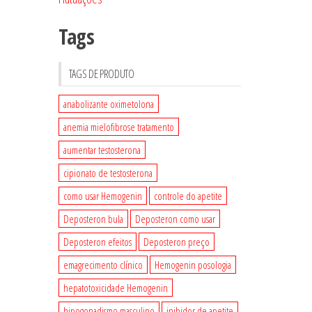
Tags
TAGS DE PRODUTO
anabolizante oximetolona
anemia mielofibrose tratamento
aumentar testosterona
cipionato de testosterona
como usar Hemogenin
controle do apetite
Deposteron bula
Deposteron como usar
Deposteron efeitos
Deposteron preço
emagrecimento clínico
Hemogenin posologia
hepatotoxicidade Hemogenin
hipogonadismo masculino
inibidor de apetite