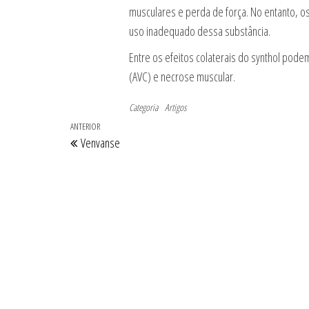
musculares e perda de força. No entanto, o
uso inadequado dessa substância.
Entre os efeitos colaterais do synthol pode
(AVC) e necrose muscular.
Categoria
Artigos
Navegação
Post
ANTERIOR
Venvanse
de
anterior
Post