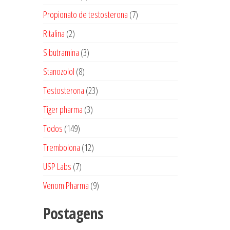
produtos
7
Propionato de testosterona
7
produtos
2
Ritalina
2
produtos
3
Sibutramina
3
produtos
8
Stanozolol
8
produtos
23
Testosterona
23
produtos
3
Tiger pharma
3
produtos
149
Todos
149
produtos
12
Trembolona
12
produtos
7
USP Labs
7
produtos
9
Venom Pharma
9
produtos
Postagens