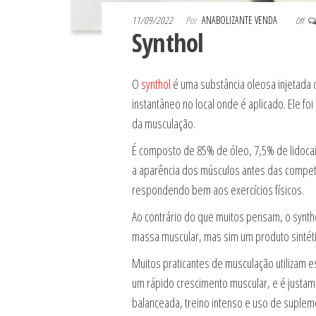
11/09/2022
Por
ANABOLIZANTE VENDA
Off
Synthol
O
synthol
é uma substância oleosa injetada
instantâneo no local onde é aplicado. Ele f
da musculação.
É composto de 85% de óleo, 7,5% de lidocaína
a aparência dos músculos antes das competi
respondendo bem aos exercícios físicos.
Ao contrário do que muitos pensam, o synt
massa muscular, mas sim um produto sintético
Muitos praticantes de musculação utilizam e
um rápido crescimento muscular, e é justam
balanceada, treino intenso e uso de suple