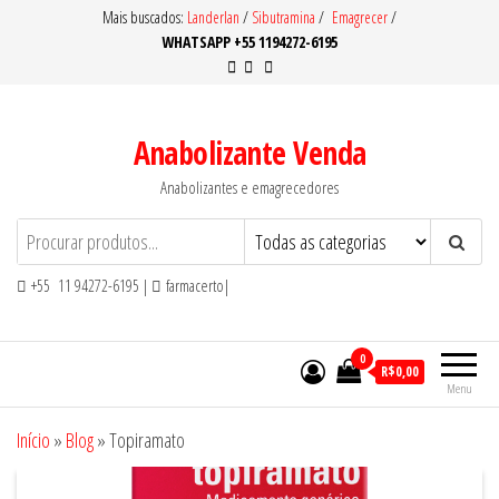
Pular
Mais buscados:
Landerlan
/
Sibutramina
/
Emagrecer
/
WHATSAPP +55 1194272-6195
para
o
conteúdo
Anabolizante Venda
Anabolizantes e emagrecedores
+55 11 94272-6195 |
farmacerto|
0
R$0,00
Menu
Início
»
Blog
»
Topiramato