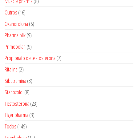
8
Muscle pharma
8
produtos
16
Outros
16
produtos
6
Oxandrolona
6
produtos
9
Pharma plix
9
produtos
9
Primobolan
9
produtos
7
Propionato de testosterona
7
produtos
2
Ritalina
2
produtos
3
Sibutramina
3
produtos
8
Stanozolol
8
produtos
23
Testosterona
23
produtos
3
Tiger pharma
3
produtos
149
Todos
149
produtos
12
Trembolona
12