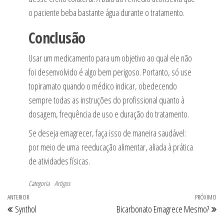
o paciente beba bastante água durante o tratamento.
Conclusão
Usar um medicamento para um objetivo ao qual ele não
foi desenvolvido é algo bem perigoso. Portanto, só use
topiramato quando o médico indicar, obedecendo
sempre todas as instruções do profissional quanto à
dosagem, frequência de uso e duração do tratamento.
Se deseja emagrecer, faça isso de maneira saudável:
por meio de uma reeducação alimentar, aliada à prática
de atividades físicas.
Categoria
Artigos
Navegação
Post
ANTERIOR
PRÓXIMO
Pr
Synthol
Bicarbonato Emagrece Mesmo?
de
anterior
po