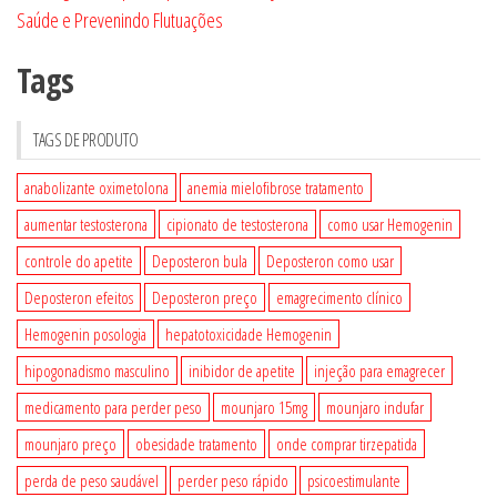
Saúde e Prevenindo Flutuações
Tags
TAGS DE PRODUTO
anabolizante oximetolona
anemia mielofibrose tratamento
aumentar testosterona
cipionato de testosterona
como usar Hemogenin
controle do apetite
Deposteron bula
Deposteron como usar
Deposteron efeitos
Deposteron preço
emagrecimento clínico
Hemogenin posologia
hepatotoxicidade Hemogenin
hipogonadismo masculino
inibidor de apetite
injeção para emagrecer
medicamento para perder peso
mounjaro 15mg
mounjaro indufar
mounjaro preço
obesidade tratamento
onde comprar tirzepatida
perda de peso saudável
perder peso rápido
psicoestimulante