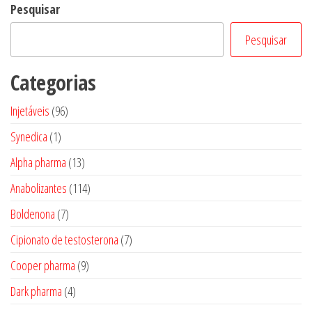
Post
Pesquisar
Pesquisar
Categorias
96
Injetáveis
96
produtos
1
Synedica
1
produto
13
Alpha pharma
13
produtos
114
Anabolizantes
114
produtos
7
Boldenona
7
produtos
7
Cipionato de testosterona
7
produtos
9
Cooper pharma
9
produtos
4
Dark pharma
4
produtos