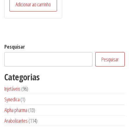
Adicionar ao carrinho
Pesquisar
Pesquisar
Categorias
96
Injetáveis
96
produtos
1
Synedica
1
produto
13
Alpha pharma
13
produtos
114
Anabolizantes
114
produtos