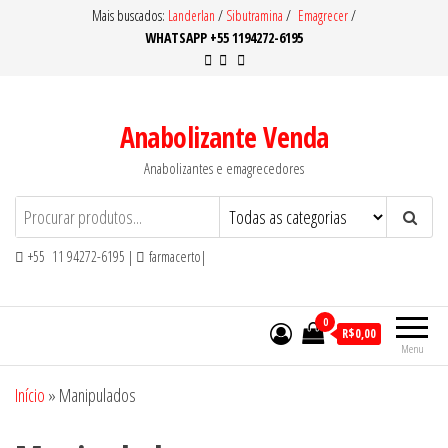
Pular
Mais buscados:
Landerlan
/
Sibutramina
/
Emagrecer
/
WHATSAPP +55 1194272-6195
para
o
conteúdo
Anabolizante Venda
Anabolizantes e emagrecedores
+55 11 94272-6195 |
farmacerto|
0
R$0,00
Menu
Início
»
Manipulados