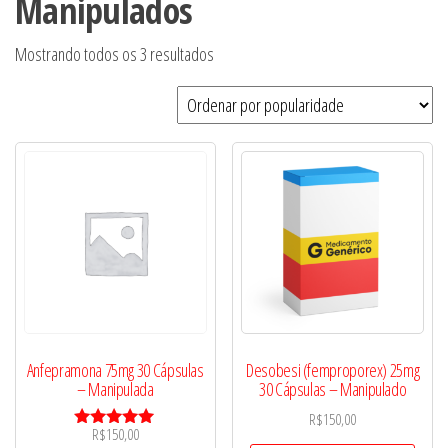
Manipulados
Classificado
Mostrando todos os 3 resultados
por
popularidade
Anfepramona 75mg 30 Cápsulas
Desobesi (femproporex) 25mg
– Manipulada
30 Cápsulas – Manipulado
R$
150,00
R$
150,00
Avaliação