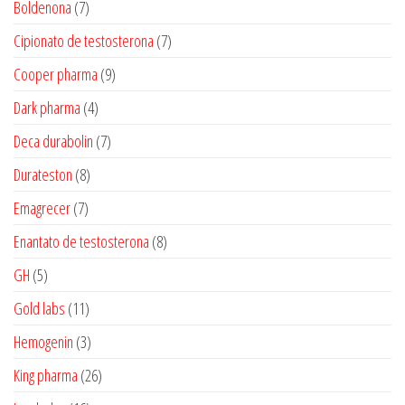
7
Boldenona
7
produtos
7
Cipionato de testosterona
7
produtos
9
Cooper pharma
9
produtos
4
Dark pharma
4
produtos
7
Deca durabolin
7
produtos
8
Durateston
8
produtos
7
Emagrecer
7
produtos
8
Enantato de testosterona
8
produtos
5
GH
5
produtos
11
Gold labs
11
produtos
3
Hemogenin
3
produtos
26
King pharma
26
produtos