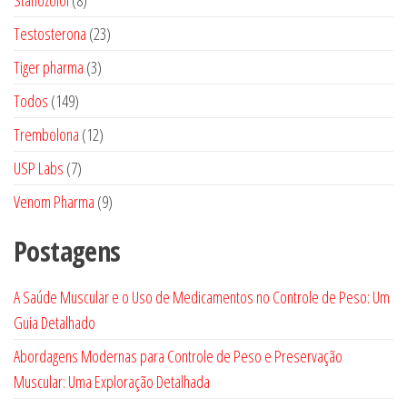
Stanozolol
8
produtos
23
Testosterona
23
produtos
3
Tiger pharma
3
produtos
149
Todos
149
produtos
12
Trembolona
12
produtos
7
USP Labs
7
produtos
9
Venom Pharma
9
produtos
Postagens
A Saúde Muscular e o Uso de Medicamentos no Controle de Peso: Um
Guia Detalhado
Abordagens Modernas para Controle de Peso e Preservação
Muscular: Uma Exploração Detalhada