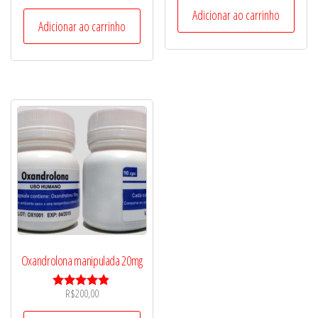
5.00
Adicionar ao carrinho
de 5
Adicionar ao carrinho
Oxandrolona manipulada 20mg
R$
200,00
Avaliação
4.75
de 5