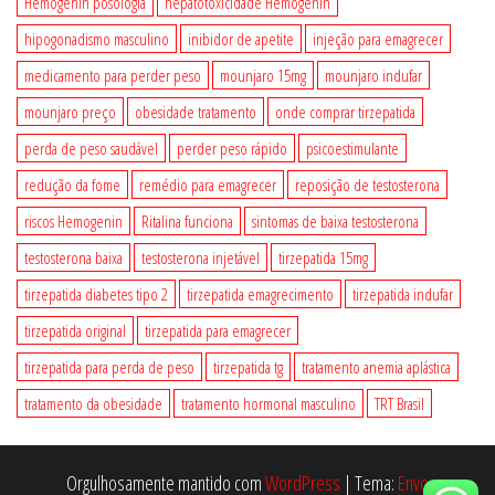
Hemogenin posologia
hepatotoxicidade Hemogenin
hipogonadismo masculino
inibidor de apetite
injeção para emagrecer
medicamento para perder peso
mounjaro 15mg
mounjaro indufar
mounjaro preço
obesidade tratamento
onde comprar tirzepatida
perda de peso saudável
perder peso rápido
psicoestimulante
redução da fome
remédio para emagrecer
reposição de testosterona
riscos Hemogenin
Ritalina funciona
sintomas de baixa testosterona
testosterona baixa
testosterona injetável
tirzepatida 15mg
tirzepatida diabetes tipo 2
tirzepatida emagrecimento
tirzepatida indufar
tirzepatida original
tirzepatida para emagrecer
tirzepatida para perda de peso
tirzepatida tg
tratamento anemia aplástica
tratamento da obesidade
tratamento hormonal masculino
TRT Brasil
Orgulhosamente mantido com
WordPress
|
Tema:
Envo