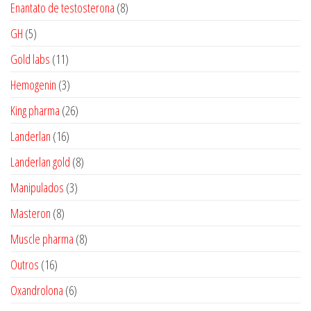
produtos
8
Enantato de testosterona
8
produtos
5
GH
5
produtos
11
Gold labs
11
produtos
3
Hemogenin
3
produtos
26
King pharma
26
produtos
16
Landerlan
16
produtos
8
Landerlan gold
8
produtos
3
Manipulados
3
produtos
8
Masteron
8
produtos
8
Muscle pharma
8
produtos
16
Outros
16
produtos
6
Oxandrolona
6
produtos