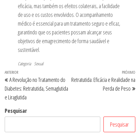
eficácia, mas também os efeitos colaterais, a facilidade
de uso e os custos envolvidos. O acompanhamento
médico é essencial para um tratamento seguro e eficaz,
garantindo que os pacientes possam alcançar seus
objetivos de emagrecimento de forma saudável e
sustentável.
Categoria
Sexual
Navegação
Post
ANTERIOR
PRÓXIMO
Pr
A Revolução no Tratamento do
Retratutida: Eficácia e Realidade na
de
anterior
po
Diabetes: Retratutida, Semaglutida
Perda de Peso
Post
e Liraglutida
Pesquisar
Pesquisar