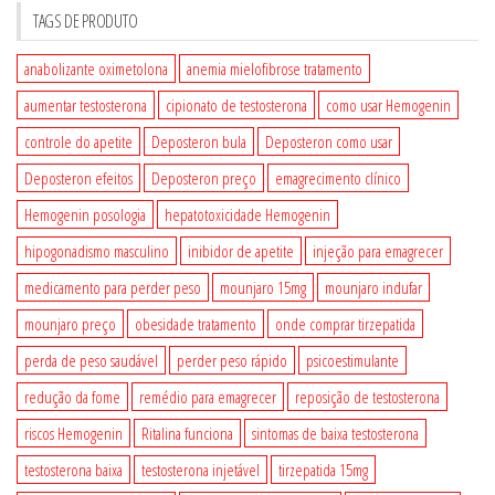
TAGS DE PRODUTO
anabolizante oximetolona
anemia mielofibrose tratamento
aumentar testosterona
cipionato de testosterona
como usar Hemogenin
controle do apetite
Deposteron bula
Deposteron como usar
Deposteron efeitos
Deposteron preço
emagrecimento clínico
Hemogenin posologia
hepatotoxicidade Hemogenin
hipogonadismo masculino
inibidor de apetite
injeção para emagrecer
medicamento para perder peso
mounjaro 15mg
mounjaro indufar
mounjaro preço
obesidade tratamento
onde comprar tirzepatida
perda de peso saudável
perder peso rápido
psicoestimulante
redução da fome
remédio para emagrecer
reposição de testosterona
riscos Hemogenin
Ritalina funciona
sintomas de baixa testosterona
testosterona baixa
testosterona injetável
tirzepatida 15mg