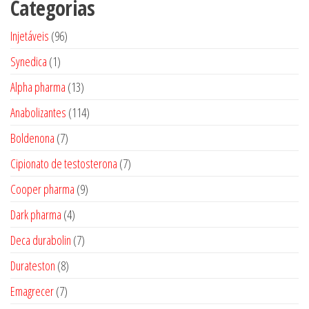
Categorias
96
Injetáveis
96
produtos
1
Synedica
1
produto
13
Alpha pharma
13
produtos
114
Anabolizantes
114
produtos
7
Boldenona
7
produtos
7
Cipionato de testosterona
7
produtos
9
Cooper pharma
9
produtos
4
Dark pharma
4
produtos
7
Deca durabolin
7
produtos
8
Durateston
8
produtos
7
Emagrecer
7