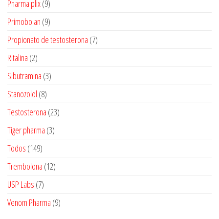
9
Pharma plix
9
produtos
9
Primobolan
9
produtos
7
Propionato de testosterona
7
produtos
2
Ritalina
2
produtos
3
Sibutramina
3
produtos
8
Stanozolol
8
produtos
23
Testosterona
23
produtos
3
Tiger pharma
3
produtos
149
Todos
149
produtos
12
Trembolona
12
produtos
7
USP Labs
7
produtos
9
Venom Pharma
9
produtos