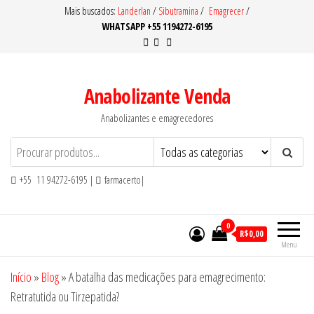
Pular
Mais buscados:
Landerlan
/
Sibutramina
/
Emagrecer
/
WHATSAPP +55 1194272-6195
para
o
conteúdo
Anabolizante Venda
Anabolizantes e emagrecedores
+55 11 94272-6195 |
farmacerto|
0
R$0,00
Menu
Início
»
Blog
»
A batalha das medicações para emagrecimento:
Retratutida ou Tirzepatida?