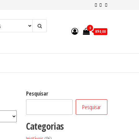
0
R$0,00
Pesquisar
Pesquisar
Categorias
96
Injetáveis
96