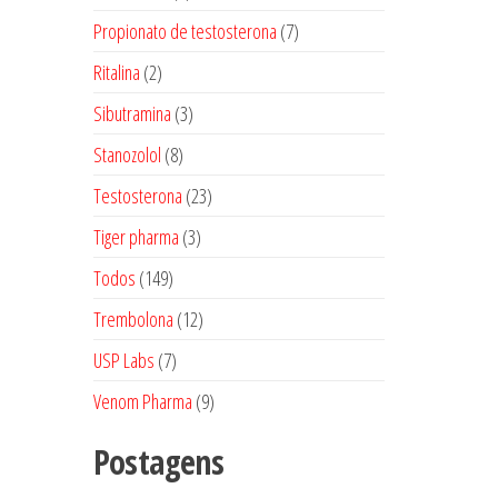
produtos
7
Propionato de testosterona
7
produtos
2
Ritalina
2
produtos
3
Sibutramina
3
produtos
8
Stanozolol
8
produtos
23
Testosterona
23
produtos
3
Tiger pharma
3
produtos
149
Todos
149
produtos
12
Trembolona
12
produtos
7
USP Labs
7
produtos
9
Venom Pharma
9
produtos
Postagens