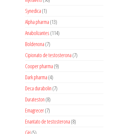
produtos
1
Synedica
1
produto
13
Alpha pharma
13
produtos
114
Anabolizantes
114
produtos
7
Boldenona
7
produtos
7
Cipionato de testosterona
7
produtos
9
Cooper pharma
9
produtos
4
Dark pharma
4
produtos
7
Deca durabolin
7
produtos
8
Durateston
8
produtos
7
Emagrecer
7
produtos
8
Enantato de testosterona
8
produtos
5
GH
5