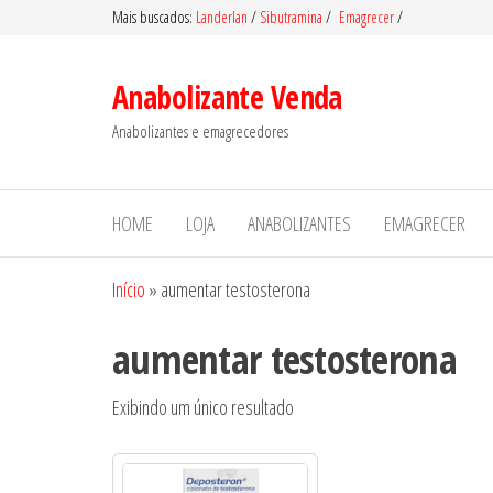
Pular
Mais buscados:
Landerlan
/
Sibutramina
/
Emagrecer
/
para
o
Anabolizante Venda
conteúdo
Anabolizantes e emagrecedores
HOME
LOJA
ANABOLIZANTES
EMAGRECER
Início
»
aumentar testosterona
aumentar testosterona
Exibindo um único resultado