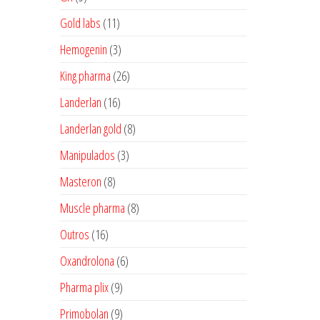
produtos
11
Gold labs
11
produtos
3
Hemogenin
3
produtos
26
King pharma
26
produtos
16
Landerlan
16
produtos
8
Landerlan gold
8
produtos
3
Manipulados
3
produtos
8
Masteron
8
produtos
8
Muscle pharma
8
produtos
16
Outros
16
produtos
6
Oxandrolona
6
produtos
9
Pharma plix
9
produtos
9
Primobolan
9