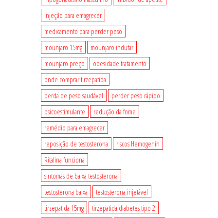
injeção para emagrecer
medicamento para perder peso
mounjaro 15mg
mounjaro indufar
mounjaro preço
obesidade tratamento
onde comprar tirzepatida
perda de peso saudável
perder peso rápido
psicoestimulante
redução da fome
remédio para emagrecer
reposição de testosterona
riscos Hemogenin
Ritalina funciona
sintomas de baixa testosterona
testosterona baixa
testosterona injetável
tirzepatida 15mg
tirzepatida diabetes tipo 2