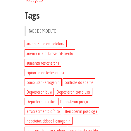
Tags
TAGS DE PRODUTO
anabolizante oximetolona
anemia mielofibrose tratamento
aumentar testosterona
cipionato de testosterona
como usar Hemogenin
controle do apetite
Deposteron bula
Deposteron como usar
Deposteron efeitos
Deposteron preço
emagrecimento clínico
Hemogenin posologia
hepatotoxicidade Hemogenin
hipogonadismo masculino
inibidor de apetite