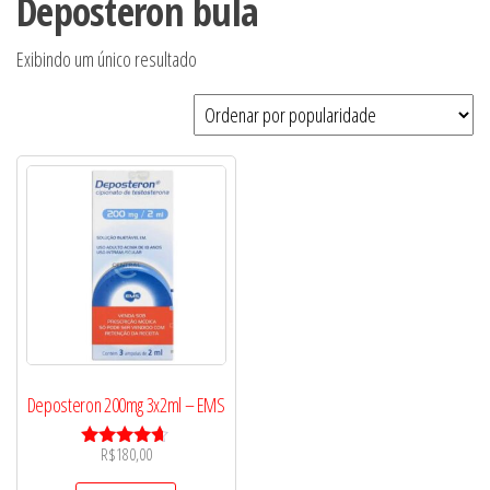
Deposteron bula
Exibindo um único resultado
Deposteron 200mg 3x2ml – EMS
R$
180,00
Avaliação
4.50