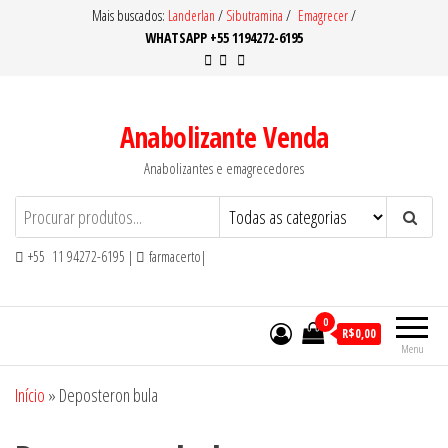
Pular
Mais buscados:
Landerlan
/
Sibutramina
/
Emagrecer
/
WHATSAPP +55 1194272-6195
para
o
conteúdo
Anabolizante Venda
Anabolizantes e emagrecedores
+55 11 94272-6195 |
farmacerto|
0
R$0,00
Menu
Início
»
Deposteron bula