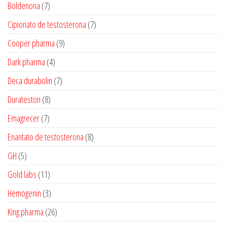
produtos
7
Boldenona
7
produtos
7
Cipionato de testosterona
7
produtos
9
Cooper pharma
9
produtos
4
Dark pharma
4
produtos
7
Deca durabolin
7
produtos
8
Durateston
8
produtos
7
Emagrecer
7
produtos
8
Enantato de testosterona
8
produtos
5
GH
5
produtos
11
Gold labs
11
produtos
3
Hemogenin
3
produtos
26
King pharma
26
produtos