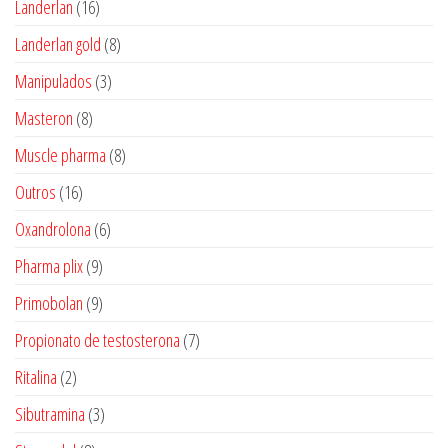
16
Landerlan
16
produtos
8
Landerlan gold
8
produtos
3
Manipulados
3
produtos
8
Masteron
8
produtos
8
Muscle pharma
8
produtos
16
Outros
16
produtos
6
Oxandrolona
6
produtos
9
Pharma plix
9
produtos
9
Primobolan
9
produtos
7
Propionato de testosterona
7
produtos
2
Ritalina
2
produtos
3
Sibutramina
3
produtos