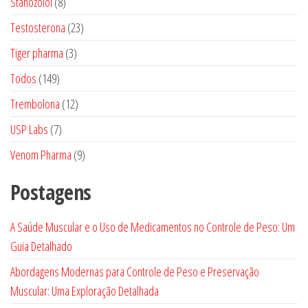
8
Stanozolol
8
produtos
23
Testosterona
23
produtos
3
Tiger pharma
3
produtos
149
Todos
149
produtos
12
Trembolona
12
produtos
7
USP Labs
7
produtos
9
Venom Pharma
9
produtos
Postagens
A Saúde Muscular e o Uso de Medicamentos no Controle de Peso: Um
Guia Detalhado
Abordagens Modernas para Controle de Peso e Preservação
Muscular: Uma Exploração Detalhada