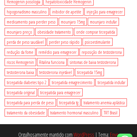
Hemogenin posologia
hepatotoxicidade Hemogenin
hipogonadismo masculino
inibidor de apetite
injeção para emagrecer
medicamento para perder peso
mounjaro 15mg
mounjaro indufar
mounjaro preço
obesidade tratamento
onde comprar tirzepatida
perda de peso saudável
perder peso rápido
psicoestimulante
redução da fome
remédio para emagrecer
reposição de testosterona
riscos Hemogenin
Ritalina funciona
sintomas de baixa testosterona
testosterona baixa
testosterona injetável
tirzepatida 15mg
tirzepatida diabetes tipo 2
tirzepatida emagrecimento
tirzepatida indufar
tirzepatida original
tirzepatida para emagrecer
tirzepatida para perda de peso
tirzepatida tg
tratamento anemia aplástica
tratamento da obesidade
tratamento hormonal masculino
TRT Brasil
Orgulhosamente mantido com
WordPress
|
Tema:
Envo