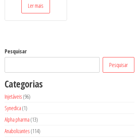
de 5
Ler mais
Pesquisar
Pesquisar
Categorias
96
Injetáveis
96
produtos
1
Synedica
1
produto
13
Alpha pharma
13
produtos
114
Anabolizantes
114