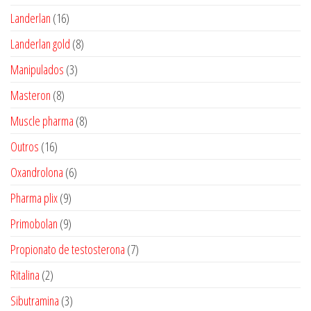
produtos
16
Landerlan
16
produtos
8
Landerlan gold
8
produtos
3
Manipulados
3
produtos
8
Masteron
8
produtos
8
Muscle pharma
8
produtos
16
Outros
16
produtos
6
Oxandrolona
6
produtos
9
Pharma plix
9
produtos
9
Primobolan
9
produtos
7
Propionato de testosterona
7
produtos
2
Ritalina
2
produtos
3
Sibutramina
3