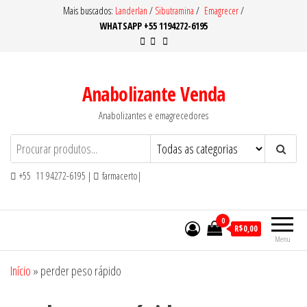
Pular
Mais buscados:
Landerlan
/
Sibutramina
/
Emagrecer
/
WHATSAPP +55 1194272-6195
para
o
conteúdo
Anabolizante Venda
Anabolizantes e emagrecedores
+55 11 94272-6195 |
farmacerto|
0
R$0,00
Menu
Início
»
perder peso rápido