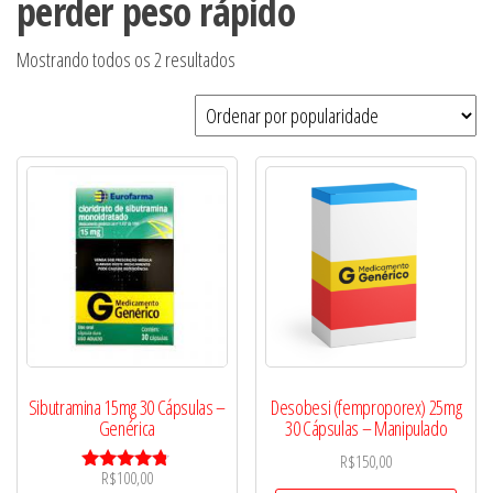
perder peso rápido
Classificado
Mostrando todos os 2 resultados
por
popularidade
Sibutramina 15mg 30 Cápsulas –
Desobesi (femproporex) 25mg
Genérica
30 Cápsulas – Manipulado
R$
150,00
R$
100,00
Avaliação