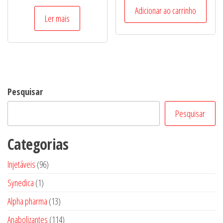
4.67
Adicionar ao carrinho
de 5
Ler mais
Pesquisar
Pesquisar
Categorias
96
Injetáveis
96
produtos
1
Synedica
1
produto
13
Alpha pharma
13
produtos
114
Anabolizantes
114