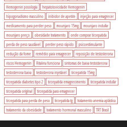
Hemogenin posologia
hepatotoxicidade Hemogenin
hipogonadismo masculino
inibidor de apetite
injeção para emagrecer
medicamento para perder peso
mounjaro 15mg
mounjaro indufar
mounjaro preço
obesidade tratamento
onde comprar tirzepatida
perda de peso saudável
perder peso rápido
psicoestimulante
redução da fome
remédio para emagrecer
reposição de testosterona
riscos Hemogenin
Ritalina funciona
sintomas de baixa testosterona
testosterona baixa
testosterona injetável
tirzepatida 15mg
tirzepatida diabetes tipo 2
tirzepatida emagrecimento
tirzepatida indufar
tirzepatida original
tirzepatida para emagrecer
tirzepatida para perda de peso
tirzepatida tg
tratamento anemia aplástica
tratamento da obesidade
tratamento hormonal masculino
TRT Brasil