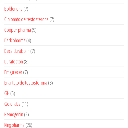
produtos
7
Boldenona
7
produtos
7
Cipionato de testosterona
7
produtos
9
Cooper pharma
9
produtos
4
Dark pharma
4
produtos
7
Deca durabolin
7
produtos
8
Durateston
8
produtos
7
Emagrecer
7
produtos
8
Enantato de testosterona
8
produtos
5
GH
5
produtos
11
Gold labs
11
produtos
3
Hemogenin
3
produtos
26
King pharma
26