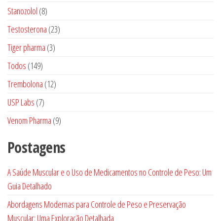
produtos
8
Stanozolol
8
produtos
23
Testosterona
23
produtos
3
Tiger pharma
3
produtos
149
Todos
149
produtos
12
Trembolona
12
produtos
7
USP Labs
7
produtos
9
Venom Pharma
9
produtos
Postagens
A Saúde Muscular e o Uso de Medicamentos no Controle de Peso: Um
Guia Detalhado
Abordagens Modernas para Controle de Peso e Preservação
Muscular: Uma Exploração Detalhada