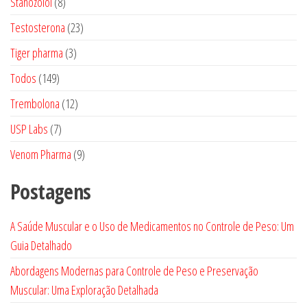
8
Stanozolol
8
produtos
23
Testosterona
23
produtos
3
Tiger pharma
3
produtos
149
Todos
149
produtos
12
Trembolona
12
produtos
7
USP Labs
7
produtos
9
Venom Pharma
9
produtos
Postagens
A Saúde Muscular e o Uso de Medicamentos no Controle de Peso: Um
Guia Detalhado
Abordagens Modernas para Controle de Peso e Preservação
Muscular: Uma Exploração Detalhada