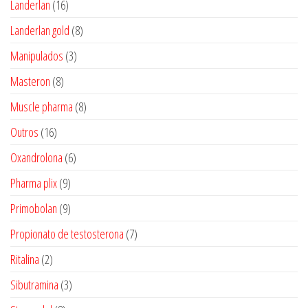
16
Landerlan
16
produtos
8
Landerlan gold
8
produtos
3
Manipulados
3
produtos
8
Masteron
8
produtos
8
Muscle pharma
8
produtos
16
Outros
16
produtos
6
Oxandrolona
6
produtos
9
Pharma plix
9
produtos
9
Primobolan
9
produtos
7
Propionato de testosterona
7
produtos
2
Ritalina
2
produtos
3
Sibutramina
3
produtos