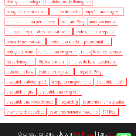
Hemogenin posologia
hepatotoxicidade Hemogenin
hipogonadismo masculino
inibidor de apetite
injeção para emagrecer
medicamento para perder peso
mounjaro 15mg
mounjaro indufar
mounjaro preço
obesidade tratamento
onde comprar tirzepatida
perda de peso saudável
perder peso rápido
psicoestimulante
redução da fome
remédio para emagrecer
reposição de testosterona
riscos Hemogenin
Ritalina funciona
sintomas de baixa testosterona
testosterona baixa
testosterona injetável
tirzepatida 15mg
tirzepatida diabetes tipo 2
tirzepatida emagrecimento
tirzepatida indufar
tirzepatida original
tirzepatida para emagrecer
tirzepatida para perda de peso
tirzepatida tg
tratamento anemia aplástica
tratamento da obesidade
tratamento hormonal masculino
TRT Brasil
Orgulhosamente mantido com
WordPress
|
Tema:
Envo