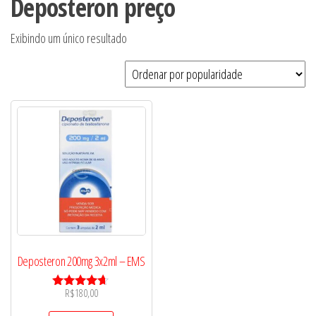
Deposteron preço
Exibindo um único resultado
Deposteron 200mg 3x2ml – EMS
R$
180,00
Avaliação
4.50