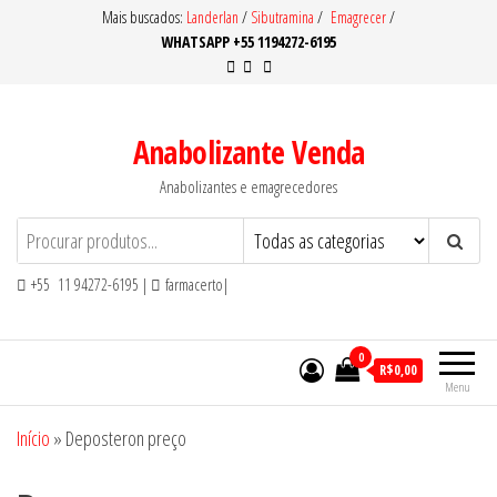
Pular
Mais buscados:
Landerlan
/
Sibutramina
/
Emagrecer
/
WHATSAPP +55 1194272-6195
para
o
conteúdo
Anabolizante Venda
Anabolizantes e emagrecedores
+55 11 94272-6195 |
farmacerto|
0
R$0,00
Menu
Início
»
Deposteron preço