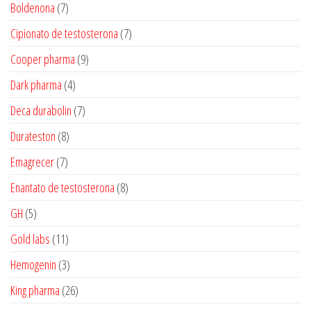
produtos
7
Boldenona
7
produtos
7
Cipionato de testosterona
7
produtos
9
Cooper pharma
9
produtos
4
Dark pharma
4
produtos
7
Deca durabolin
7
produtos
8
Durateston
8
produtos
7
Emagrecer
7
produtos
8
Enantato de testosterona
8
produtos
5
GH
5
produtos
11
Gold labs
11
produtos
3
Hemogenin
3
produtos
26
King pharma
26
produtos