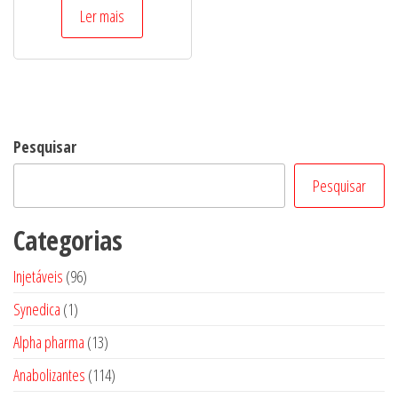
de 5
Ler mais
Pesquisar
Pesquisar
Categorias
96
Injetáveis
96
produtos
1
Synedica
1
produto
13
Alpha pharma
13
produtos
114
Anabolizantes
114