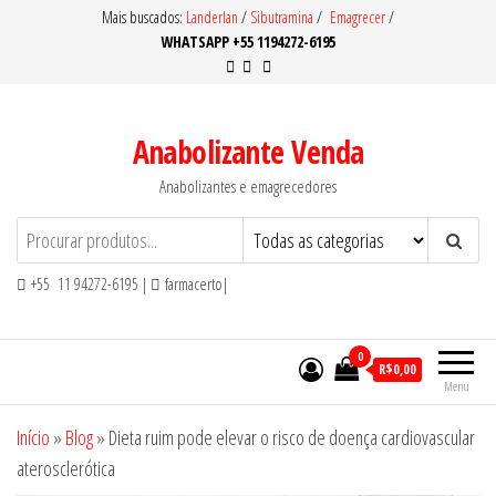
Pular
Mais buscados:
Landerlan
/
Sibutramina
/
Emagrecer
/
WHATSAPP +55 1194272-6195
para
o
conteúdo
Anabolizante Venda
Anabolizantes e emagrecedores
+55 11 94272-6195 |
farmacerto|
0
R$0,00
Menu
Início
»
Blog
»
Dieta ruim pode elevar o risco de doença cardiovascular
aterosclerótica