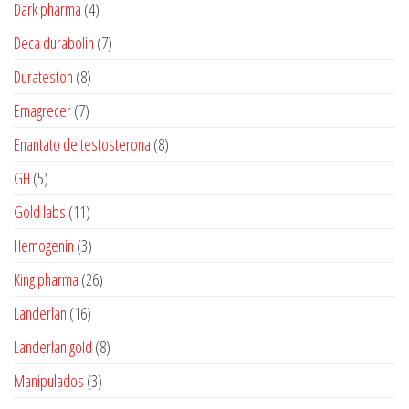
produtos
4
Dark pharma
4
produtos
7
Deca durabolin
7
produtos
8
Durateston
8
produtos
7
Emagrecer
7
produtos
8
Enantato de testosterona
8
produtos
5
GH
5
produtos
11
Gold labs
11
produtos
3
Hemogenin
3
produtos
26
King pharma
26
produtos
16
Landerlan
16
produtos
8
Landerlan gold
8
produtos
3
Manipulados
3
produtos