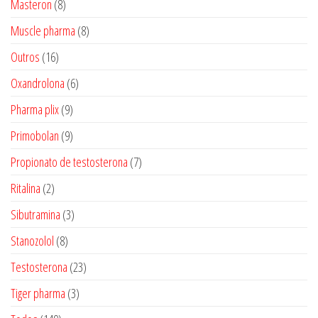
8
Masteron
8
produtos
8
Muscle pharma
8
produtos
16
Outros
16
produtos
6
Oxandrolona
6
produtos
9
Pharma plix
9
produtos
9
Primobolan
9
produtos
7
Propionato de testosterona
7
produtos
2
Ritalina
2
produtos
3
Sibutramina
3
produtos
8
Stanozolol
8
produtos
23
Testosterona
23
produtos
3
Tiger pharma
3
produtos