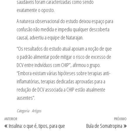
saudáveis ​​foram caracterizadas como sendo
exatamente o oposto.
A natureza observacional do estudo deixou espaço para
confusão não medida e impediu qualquer descoberta
causal, advertiu a equipe de Natarajan.
“Os resultados do estudo atual apoiam a noção de que
o padrão alimentar pode mitigar o risco de excesso de
DCV entre indivíduos com CHIP”, afirmou o grupo.
“Embora existam várias hipóteses sobre terapias anti-
inflamatórias, terapias dedicadas aprovadas para a
redução de DCV associada a CHIP estão atualmente
ausentes”.
Categoria
Artigos
Navegação
Post
ANTERIOR
PRÓXIMO
Pr
Insulina: o que é, tipos, para que
Bula de Somatropina
de
anterior
po