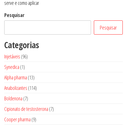
serve e como aplicar
Post
Pesquisar
Pesquisar
Categorias
96
Injetáveis
96
produtos
1
Synedica
1
produto
13
Alpha pharma
13
produtos
114
Anabolizantes
114
produtos
7
Boldenona
7
produtos
7
Cipionato de testosterona
7
produtos
9
Cooper pharma
9