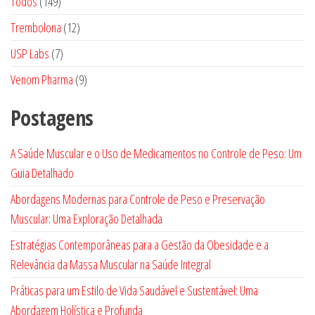
149
Todos
149
produtos
12
Trembolona
12
produtos
7
USP Labs
7
produtos
9
Venom Pharma
9
produtos
Postagens
A Saúde Muscular e o Uso de Medicamentos no Controle de Peso: Um
Guia Detalhado
Abordagens Modernas para Controle de Peso e Preservação
Muscular: Uma Exploração Detalhada
Estratégias Contemporâneas para a Gestão da Obesidade e a
Relevância da Massa Muscular na Saúde Integral
Práticas para um Estilo de Vida Saudável e Sustentável: Uma
Abordagem Holística e Profunda