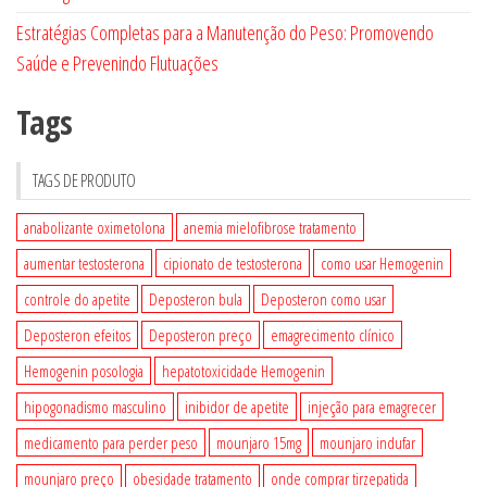
Estratégias Completas para a Manutenção do Peso: Promovendo
Saúde e Prevenindo Flutuações
Tags
TAGS DE PRODUTO
anabolizante oximetolona
anemia mielofibrose tratamento
aumentar testosterona
cipionato de testosterona
como usar Hemogenin
controle do apetite
Deposteron bula
Deposteron como usar
Deposteron efeitos
Deposteron preço
emagrecimento clínico
Hemogenin posologia
hepatotoxicidade Hemogenin
hipogonadismo masculino
inibidor de apetite
injeção para emagrecer
medicamento para perder peso
mounjaro 15mg
mounjaro indufar
mounjaro preço
obesidade tratamento
onde comprar tirzepatida