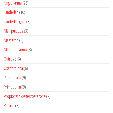
produtos
26
King pharma
26
produtos
16
Landerlan
16
produtos
8
Landerlan gold
8
produtos
3
Manipulados
3
produtos
8
Masteron
8
produtos
8
Muscle pharma
8
produtos
16
Outros
16
produtos
6
Oxandrolona
6
produtos
9
Pharma plix
9
produtos
9
Primobolan
9
produtos
7
Propionato de testosterona
7
produtos
2
Ritalina
2
produtos