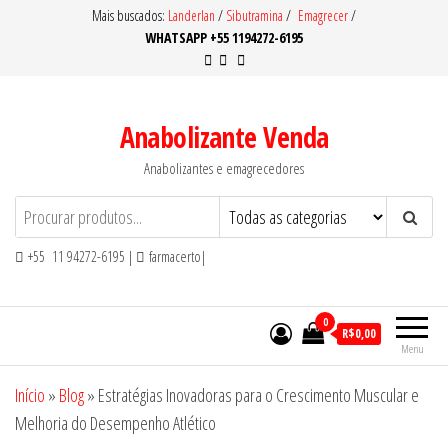
Pular
Mais buscados:
Landerlan
/
Sibutramina
/
Emagrecer
/
WHATSAPP +55 1194272-6195
para
o
conteúdo
Anabolizante Venda
Anabolizantes e emagrecedores
+55 11 94272-6195 |
farmacerto|
0
R$0,00
Menu
Início
»
Blog
»
Estratégias Inovadoras para o Crescimento Muscular e
Melhoria do Desempenho Atlético