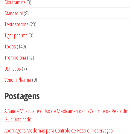
3
Sibutramina
3
produtos
8
Stanozolol
8
produtos
23
Testosterona
23
produtos
3
Tiger pharma
3
produtos
149
Todos
149
produtos
12
Trembolona
12
produtos
7
USP Labs
7
produtos
9
Venom Pharma
9
produtos
Postagens
A Saúde Muscular e o Uso de Medicamentos no Controle de Peso: Um
Guia Detalhado
Abordagens Modernas para Controle de Peso e Preservação