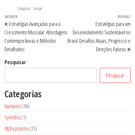
Categoria
Sexual
Navegação
Post
ANTERIOR
PRÓXIMO
Pr
Estratégias Avançadas para o
Estratégias para um
de
anterior
po
Crescimento Muscular: Abordagens
Desenvolvimento Sustentável no
Post
Contemporâneas e Métodos
Brasil: Desafios Atuais, Progresso e
Detalhados
Direções Futuras
Pesquisar
Pesquisar
Categorias
96
Injetáveis
96
produtos
1
Synedica
1
produto
13
Alpha pharma
13