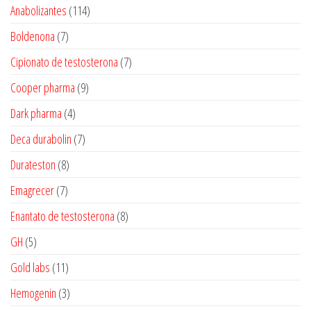
produtos
114
Anabolizantes
114
produtos
7
Boldenona
7
produtos
7
Cipionato de testosterona
7
produtos
9
Cooper pharma
9
produtos
4
Dark pharma
4
produtos
7
Deca durabolin
7
produtos
8
Durateston
8
produtos
7
Emagrecer
7
produtos
8
Enantato de testosterona
8
produtos
5
GH
5
produtos
11
Gold labs
11
produtos
3
Hemogenin
3