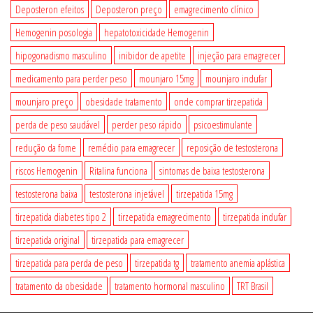
Deposteron efeitos
Deposteron preço
emagrecimento clínico
Hemogenin posologia
hepatotoxicidade Hemogenin
hipogonadismo masculino
inibidor de apetite
injeção para emagrecer
medicamento para perder peso
mounjaro 15mg
mounjaro indufar
mounjaro preço
obesidade tratamento
onde comprar tirzepatida
perda de peso saudável
perder peso rápido
psicoestimulante
redução da fome
remédio para emagrecer
reposição de testosterona
riscos Hemogenin
Ritalina funciona
sintomas de baixa testosterona
testosterona baixa
testosterona injetável
tirzepatida 15mg
tirzepatida diabetes tipo 2
tirzepatida emagrecimento
tirzepatida indufar
tirzepatida original
tirzepatida para emagrecer
tirzepatida para perda de peso
tirzepatida tg
tratamento anemia aplástica
tratamento da obesidade
tratamento hormonal masculino
TRT Brasil