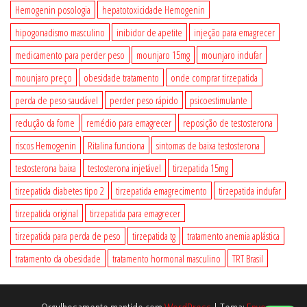
Hemogenin posologia
hepatotoxicidade Hemogenin
hipogonadismo masculino
inibidor de apetite
injeção para emagrecer
medicamento para perder peso
mounjaro 15mg
mounjaro indufar
mounjaro preço
obesidade tratamento
onde comprar tirzepatida
perda de peso saudável
perder peso rápido
psicoestimulante
redução da fome
remédio para emagrecer
reposição de testosterona
riscos Hemogenin
Ritalina funciona
sintomas de baixa testosterona
testosterona baixa
testosterona injetável
tirzepatida 15mg
tirzepatida diabetes tipo 2
tirzepatida emagrecimento
tirzepatida indufar
tirzepatida original
tirzepatida para emagrecer
tirzepatida para perda de peso
tirzepatida tg
tratamento anemia aplástica
tratamento da obesidade
tratamento hormonal masculino
TRT Brasil