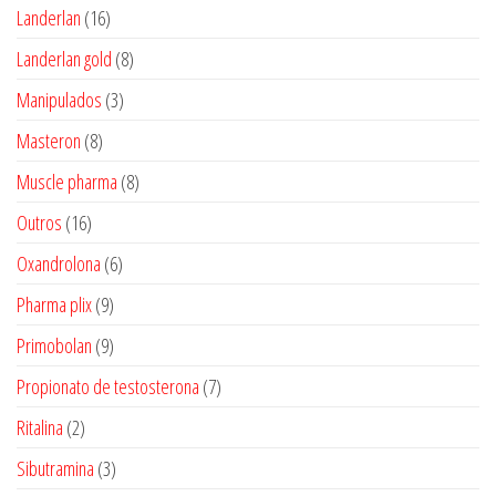
produtos
16
Landerlan
16
produtos
8
Landerlan gold
8
produtos
3
Manipulados
3
produtos
8
Masteron
8
produtos
8
Muscle pharma
8
produtos
16
Outros
16
produtos
6
Oxandrolona
6
produtos
9
Pharma plix
9
produtos
9
Primobolan
9
produtos
7
Propionato de testosterona
7
produtos
2
Ritalina
2
produtos
3
Sibutramina
3