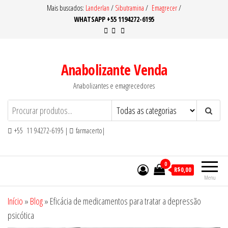
Pular
Mais buscados:
Landerlan
/
Sibutramina
/
Emagrecer
/
WHATSAPP +55 1194272-6195
para
o
conteúdo
Anabolizante Venda
Anabolizantes e emagrecedores
+55 11 94272-6195 |
farmacerto|
0
R$0,00
Menu
Início
»
Blog
»
Eficácia de medicamentos para tratar a depressão
psicótica