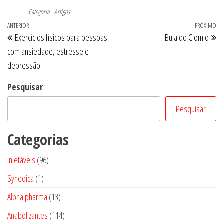
Categoria
Artigos
Navegação
Post
ANTERIOR
PRÓXIMO
Pr
Exercícios físicos para pessoas
Bula do Clomid
de
anterior
po
com ansiedade, estresse e
Post
depressão
Pesquisar
Pesquisar
Categorias
96
Injetáveis
96
produtos
1
Synedica
1
produto
13
Alpha pharma
13
produtos
114
Anabolizantes
114