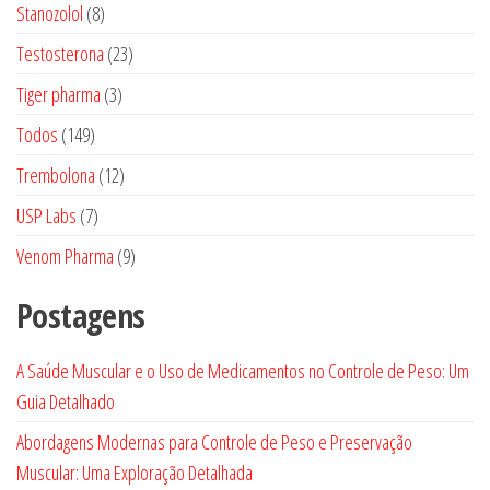
produtos
8
Stanozolol
8
produtos
23
Testosterona
23
produtos
3
Tiger pharma
3
produtos
149
Todos
149
produtos
12
Trembolona
12
produtos
7
USP Labs
7
produtos
9
Venom Pharma
9
produtos
Postagens
A Saúde Muscular e o Uso de Medicamentos no Controle de Peso: Um
Guia Detalhado
Abordagens Modernas para Controle de Peso e Preservação
Muscular: Uma Exploração Detalhada