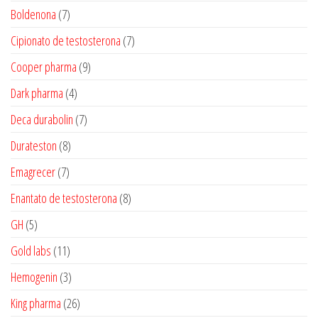
produtos
7
Boldenona
7
produtos
7
Cipionato de testosterona
7
produtos
9
Cooper pharma
9
produtos
4
Dark pharma
4
produtos
7
Deca durabolin
7
produtos
8
Durateston
8
produtos
7
Emagrecer
7
produtos
8
Enantato de testosterona
8
produtos
5
GH
5
produtos
11
Gold labs
11
produtos
3
Hemogenin
3
produtos
26
King pharma
26