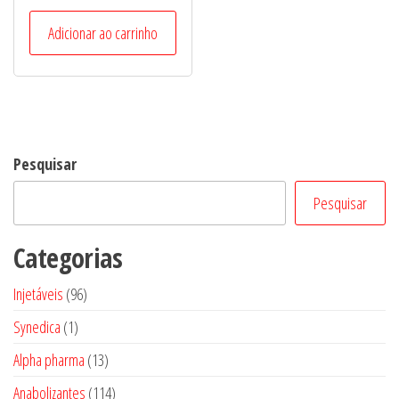
4.80
de 5
Adicionar ao carrinho
Pesquisar
Pesquisar
Categorias
96
Injetáveis
96
produtos
1
Synedica
1
produto
13
Alpha pharma
13
produtos
114
Anabolizantes
114