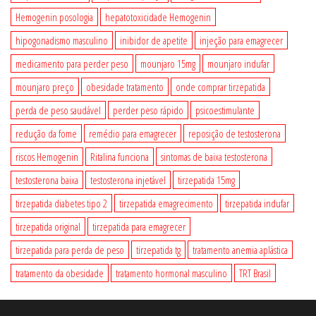
Hemogenin posologia
hepatotoxicidade Hemogenin
hipogonadismo masculino
inibidor de apetite
injeção para emagrecer
medicamento para perder peso
mounjaro 15mg
mounjaro indufar
mounjaro preço
obesidade tratamento
onde comprar tirzepatida
perda de peso saudável
perder peso rápido
psicoestimulante
redução da fome
remédio para emagrecer
reposição de testosterona
riscos Hemogenin
Ritalina funciona
sintomas de baixa testosterona
testosterona baixa
testosterona injetável
tirzepatida 15mg
tirzepatida diabetes tipo 2
tirzepatida emagrecimento
tirzepatida indufar
tirzepatida original
tirzepatida para emagrecer
tirzepatida para perda de peso
tirzepatida tg
tratamento anemia aplástica
tratamento da obesidade
tratamento hormonal masculino
TRT Brasil