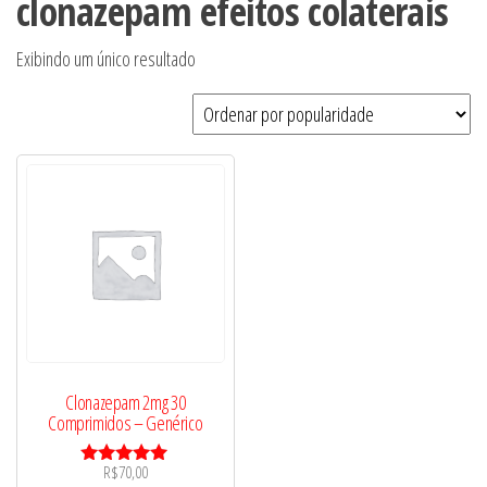
clonazepam efeitos colaterais
Exibindo um único resultado
Clonazepam 2mg 30
Comprimidos – Genérico
R$
70,00
Avaliação