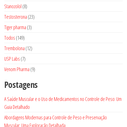
produtos
8
Stanozolol
8
produtos
23
Testosterona
23
produtos
3
Tiger pharma
3
produtos
149
Todos
149
produtos
12
Trembolona
12
produtos
7
USP Labs
7
produtos
9
Venom Pharma
9
produtos
Postagens
A Saúde Muscular e o Uso de Medicamentos no Controle de Peso: Um
Guia Detalhado
Abordagens Modernas para Controle de Peso e Preservação
Muscular: Uma Exploração Detalhada