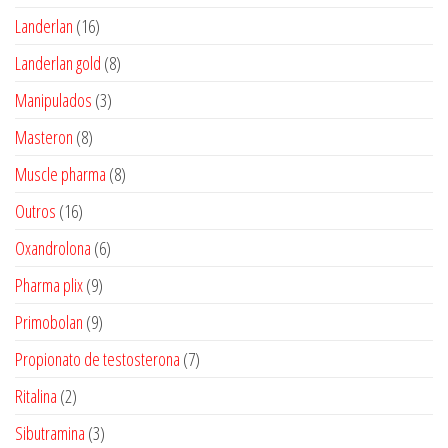
produtos
16
Landerlan
16
produtos
8
Landerlan gold
8
produtos
3
Manipulados
3
produtos
8
Masteron
8
produtos
8
Muscle pharma
8
produtos
16
Outros
16
produtos
6
Oxandrolona
6
produtos
9
Pharma plix
9
produtos
9
Primobolan
9
produtos
7
Propionato de testosterona
7
produtos
2
Ritalina
2
produtos
3
Sibutramina
3