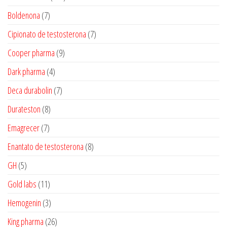
produtos
7
Boldenona
7
produtos
7
Cipionato de testosterona
7
produtos
9
Cooper pharma
9
produtos
4
Dark pharma
4
produtos
7
Deca durabolin
7
produtos
8
Durateston
8
produtos
7
Emagrecer
7
produtos
8
Enantato de testosterona
8
produtos
5
GH
5
produtos
11
Gold labs
11
produtos
3
Hemogenin
3
produtos
26
King pharma
26