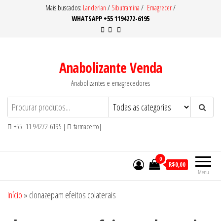
Pular
Mais buscados:
Landerlan
/
Sibutramina
/
Emagrecer
/
WHATSAPP +55 1194272-6195
para
o
conteúdo
Anabolizante Venda
Anabolizantes e emagrecedores
+55 11 94272-6195 |
farmacerto|
0
R$0,00
Menu
Início
»
clonazepam efeitos colaterais