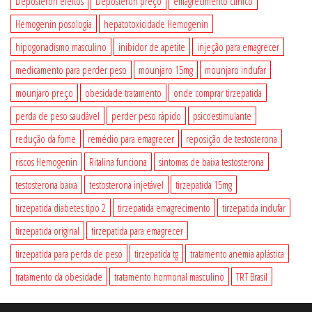
Deposteron efeitos
Deposteron preço
emagrecimento clínico
Hemogenin posologia
hepatotoxicidade Hemogenin
hipogonadismo masculino
inibidor de apetite
injeção para emagrecer
medicamento para perder peso
mounjaro 15mg
mounjaro indufar
mounjaro preço
obesidade tratamento
onde comprar tirzepatida
perda de peso saudável
perder peso rápido
psicoestimulante
redução da fome
remédio para emagrecer
reposição de testosterona
riscos Hemogenin
Ritalina funciona
sintomas de baixa testosterona
testosterona baixa
testosterona injetável
tirzepatida 15mg
tirzepatida diabetes tipo 2
tirzepatida emagrecimento
tirzepatida indufar
tirzepatida original
tirzepatida para emagrecer
tirzepatida para perda de peso
tirzepatida tg
tratamento anemia aplástica
tratamento da obesidade
tratamento hormonal masculino
TRT Brasil