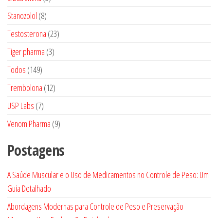
produtos
8
Stanozolol
8
produtos
23
Testosterona
23
produtos
3
Tiger pharma
3
produtos
149
Todos
149
produtos
12
Trembolona
12
produtos
7
USP Labs
7
produtos
9
Venom Pharma
9
produtos
Postagens
A Saúde Muscular e o Uso de Medicamentos no Controle de Peso: Um
Guia Detalhado
Abordagens Modernas para Controle de Peso e Preservação