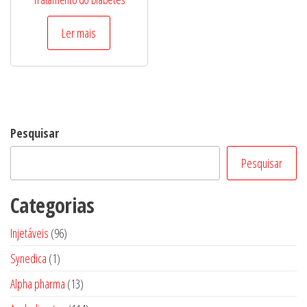
Ler mais
Pesquisar
Pesquisar
Categorias
96
Injetáveis
96
produtos
1
Synedica
1
produto
13
Alpha pharma
13
produtos