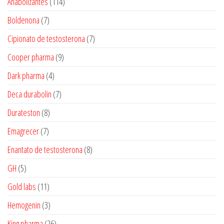
114
Anabolizantes
114
produtos
7
Boldenona
7
produtos
7
Cipionato de testosterona
7
produtos
9
Cooper pharma
9
produtos
4
Dark pharma
4
produtos
7
Deca durabolin
7
produtos
8
Durateston
8
produtos
7
Emagrecer
7
produtos
8
Enantato de testosterona
8
produtos
5
GH
5
produtos
11
Gold labs
11
produtos
3
Hemogenin
3
produtos
26
King pharma
26