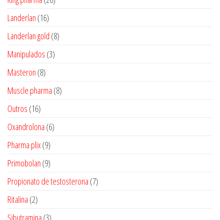
produtos
16
Landerlan
16
produtos
8
Landerlan gold
8
produtos
3
Manipulados
3
produtos
8
Masteron
8
produtos
8
Muscle pharma
8
produtos
16
Outros
16
produtos
6
Oxandrolona
6
produtos
9
Pharma plix
9
produtos
9
Primobolan
9
produtos
7
Propionato de testosterona
7
produtos
2
Ritalina
2
produtos
3
Sibutramina
3