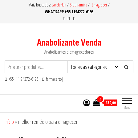
Pular
Mais buscados:
Landerlan
/
Sibutramina
/
Emagrecer
/
WHATSAPP +55 1194272-6195
para
o
conteúdo
Anabolizante Venda
Anabolizantes e emagrecedores
+55 11 94272-6195 |
farmacerto|
0
R$0,00
Menu
Início
»
melhor remédio para emagrecer