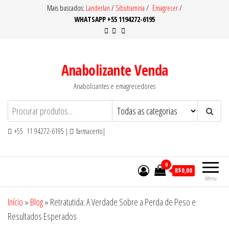
Pular
Mais buscados:
Landerlan
/
Sibutramina
/
Emagrecer
/
WHATSAPP +55 1194272-6195
para
o
conteúdo
Anabolizante Venda
Anabolizantes e emagrecedores
+55 11 94272-6195 |
farmacerto|
0
R$0,00
Menu
Início
»
Blog
»
Retratutida: A Verdade Sobre a Perda de Peso e
Resultados Esperados