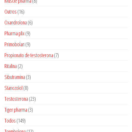
8
Muscle pharma
8
produtos
16
Outros
16
produtos
6
Oxandrolona
6
produtos
9
Pharma plix
9
produtos
9
Primobolan
9
produtos
7
Propionato de testosterona
7
produtos
2
Ritalina
2
produtos
3
Sibutramina
3
produtos
8
Stanozolol
8
produtos
23
Testosterona
23
produtos
3
Tiger pharma
3
produtos
149
Todos
149
produtos
12
Trembolona
12