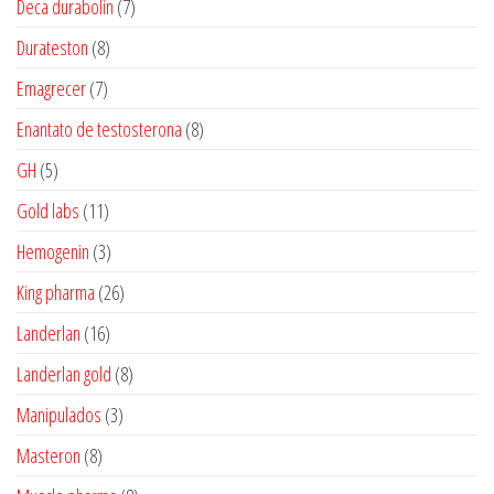
7
Deca durabolin
7
produtos
8
Durateston
8
produtos
7
Emagrecer
7
produtos
8
Enantato de testosterona
8
produtos
5
GH
5
produtos
11
Gold labs
11
produtos
3
Hemogenin
3
produtos
26
King pharma
26
produtos
16
Landerlan
16
produtos
8
Landerlan gold
8
produtos
3
Manipulados
3
produtos
8
Masteron
8
produtos