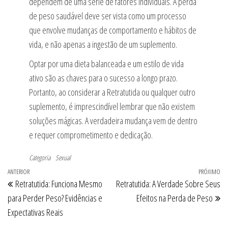
dependem de uma série de fatores individuais. A perda
de peso saudável deve ser vista como um processo
que envolve mudanças de comportamento e hábitos de
vida, e não apenas a ingestão de um suplemento.
Optar por uma dieta balanceada e um estilo de vida
ativo são as chaves para o sucesso a longo prazo.
Portanto, ao considerar a Retratutida ou qualquer outro
suplemento, é imprescindível lembrar que não existem
soluções mágicas. A verdadeira mudança vem de dentro
e requer comprometimento e dedicação.
Categoria
Sexual
Navegação
Post
ANTERIOR
PRÓXIMO
Pr
Retratutida: Funciona Mesmo
Retratutida: A Verdade Sobre Seus
de
anterior
po
para Perder Peso? Evidências e
Efeitos na Perda de Peso
Post
Expectativas Reais