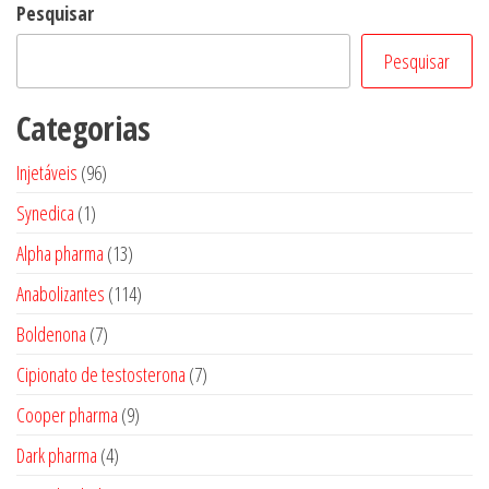
Pesquisar
Pesquisar
Categorias
96
Injetáveis
96
produtos
1
Synedica
1
produto
13
Alpha pharma
13
produtos
114
Anabolizantes
114
produtos
7
Boldenona
7
produtos
7
Cipionato de testosterona
7
produtos
9
Cooper pharma
9
produtos
4
Dark pharma
4
produtos