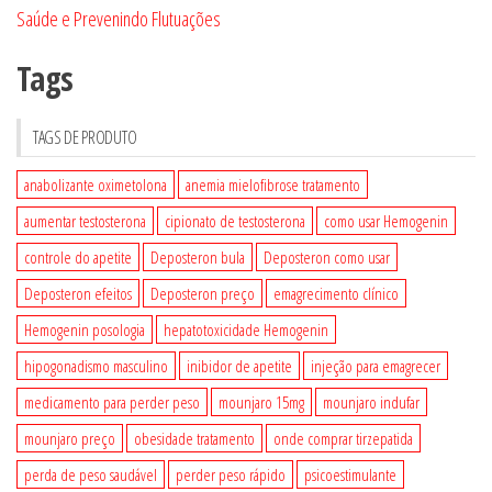
Saúde e Prevenindo Flutuações
Tags
TAGS DE PRODUTO
anabolizante oximetolona
anemia mielofibrose tratamento
aumentar testosterona
cipionato de testosterona
como usar Hemogenin
controle do apetite
Deposteron bula
Deposteron como usar
Deposteron efeitos
Deposteron preço
emagrecimento clínico
Hemogenin posologia
hepatotoxicidade Hemogenin
hipogonadismo masculino
inibidor de apetite
injeção para emagrecer
medicamento para perder peso
mounjaro 15mg
mounjaro indufar
mounjaro preço
obesidade tratamento
onde comprar tirzepatida
perda de peso saudável
perder peso rápido
psicoestimulante