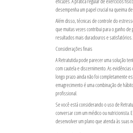
eficazes. A prática regular de exercícios f
desempenha um papel crucial na queima de c
Além disso, técnicas de controle do estres
que muitas vezes contribui para o ganho de 
resultados mais duradouros e satisfatórios.
Considerações finais
A Retratutida pode parecer uma solução te
com cautela e discernimento. As evidências c
longo prazo ainda não foi completamente est
emagrecimento é uma combinação de hábitos s
profissional.
Se você está considerando o uso de Retrat
conversar com um médico ou nutricionista. 
desenvolver um plano que atenda às suas n