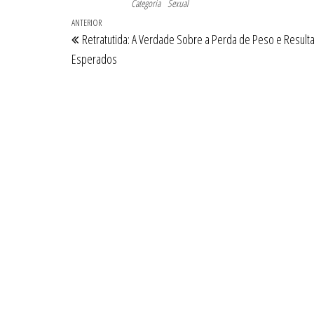
Categoria
Sexual
Navegação
Post
ANTERIOR
Retratutida: A Verdade Sobre a Perda de Peso e Result
de
anterior
Esperados
Post