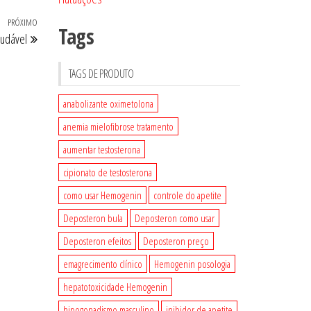
PRÓXIMO
Próximo
Tags
audável
post
TAGS DE PRODUTO
anabolizante oximetolona
anemia mielofibrose tratamento
aumentar testosterona
cipionato de testosterona
como usar Hemogenin
controle do apetite
Deposteron bula
Deposteron como usar
Deposteron efeitos
Deposteron preço
emagrecimento clínico
Hemogenin posologia
hepatotoxicidade Hemogenin
hipogonadismo masculino
inibidor de apetite