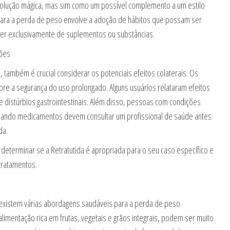
 solução mágica, mas sim como um possível complemento a um estilo
 para a perda de peso envolve a adoção de hábitos que possam ser
der exclusivamente de suplementos ou substâncias.
ções
também é crucial considerar os potenciais efeitos colaterais. Os
bre a segurança do uso prolongado. Alguns usuários relataram efeitos
distúrbios gastrointestinais. Além disso, pessoas com condições
mando medicamentos devem consultar um profissional de saúde antes
da.
terminar se a Retratutida é apropriada para o seu caso específico e
tratamentos.
, existem várias abordagens saudáveis para a perda de peso.
imentação rica em frutas, vegetais e grãos integrais, podem ser muito