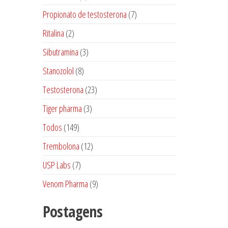
produtos
7
Propionato de testosterona
7
produtos
2
Ritalina
2
produtos
3
Sibutramina
3
produtos
8
Stanozolol
8
produtos
23
Testosterona
23
produtos
3
Tiger pharma
3
produtos
149
Todos
149
produtos
12
Trembolona
12
produtos
7
USP Labs
7
produtos
9
Venom Pharma
9
produtos
Postagens