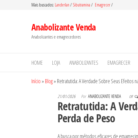
Pular
Mais buscados:
Landerlan
/
Sibutramina
/
Emagrecer
/
para
o
Anabolizante Venda
conteúdo
Anabolizantes e emagrecedores
HOME
LOJA
ANABOLIZANTES
EMAGRECER
Início
»
Blog
»
Retratutida: A Verdade Sobre Seus Efeitos 
21/01/2026
Por
ANABOLIZANTE VENDA
Off
Retratutida: A Verd
Perda de Peso
A busca por métodos eficazes de emagrecim