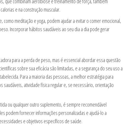
ísicos, que combinam aerobiose e treinamento de força, também
alorias e na construção muscular.
se, como meditação e yoga, podem ajudar a evitar o comer emocional,
peso. Incorporar hábitos saudáveis ao seu dia a dia pode gerar
ntadora para a perda de peso, mas é essencial abordar essa questão
ientíficas sobre sua eficácia são limitadas, e a segurança do seu uso a
abelecida. Para a maioria das pessoas, a melhor estratégia para
audáveis, atividade física regular e, se necessário, orientação
utida ou qualquer outro suplemento, é sempre recomendável
Eles podem fornecer informações personalizadas e ajudá-lo a
ecessidades e objetivos específicos de saúde.