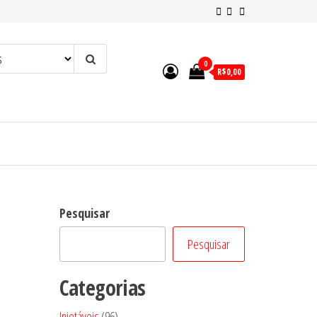
0
R$0,00
Pesquisar
Pesquisar
Categorias
96
Injetáveis
96