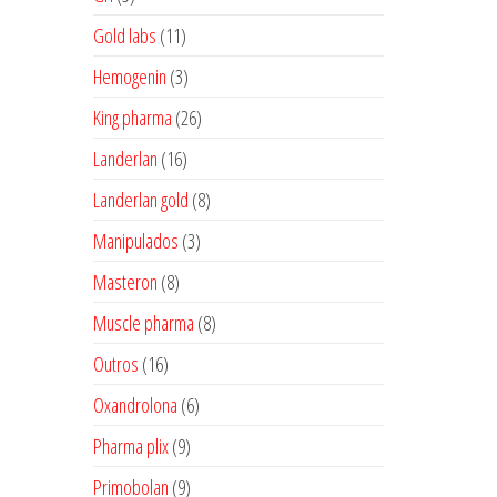
produtos
11
Gold labs
11
produtos
3
Hemogenin
3
produtos
26
King pharma
26
produtos
16
Landerlan
16
produtos
8
Landerlan gold
8
produtos
3
Manipulados
3
produtos
8
Masteron
8
produtos
8
Muscle pharma
8
produtos
16
Outros
16
produtos
6
Oxandrolona
6
produtos
9
Pharma plix
9
produtos
9
Primobolan
9