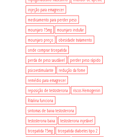
injeção para emagrecer
medicamento para perder peso
mounjaro 15mg
mounjaro indufar
mounjaro preço
obesidade tratamento
onde comprar tirzepatida
perda de peso saudável
perder peso rápido
psicoestimulante
redução da fome
remédio para emagrecer
reposição de testosterona
riscos Hemogenin
Ritalina funciona
sintomas de baixa testosterona
testosterona baixa
testosterona injetável
tirzepatida 15mg
tirzepatida diabetes tipo 2