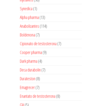
produtos
1
Synedica
1
produto
13
Alpha pharma
13
produtos
114
Anabolizantes
114
produtos
7
Boldenona
7
produtos
7
Cipionato de testosterona
7
produtos
9
Cooper pharma
9
produtos
4
Dark pharma
4
produtos
7
Deca durabolin
7
produtos
8
Durateston
8
produtos
7
Emagrecer
7
produtos
8
Enantato de testosterona
8
produtos
5
GH
5