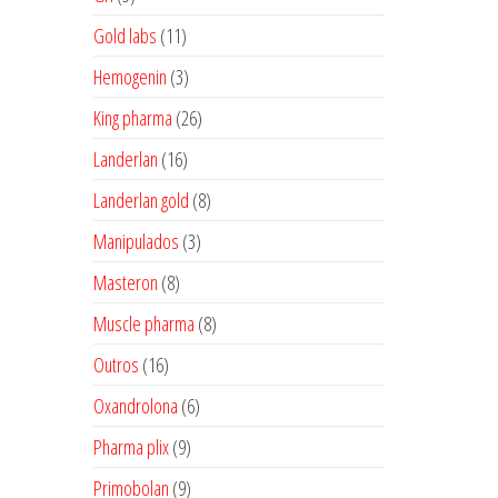
produtos
11
Gold labs
11
produtos
3
Hemogenin
3
produtos
26
King pharma
26
produtos
16
Landerlan
16
produtos
8
Landerlan gold
8
produtos
3
Manipulados
3
produtos
8
Masteron
8
produtos
8
Muscle pharma
8
produtos
16
Outros
16
produtos
6
Oxandrolona
6
produtos
9
Pharma plix
9
produtos
9
Primobolan
9