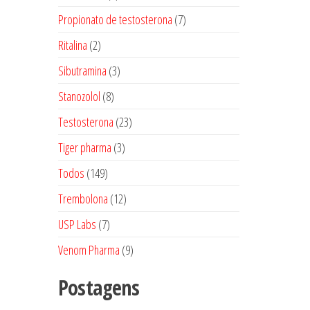
produtos
7
Propionato de testosterona
7
produtos
2
Ritalina
2
produtos
3
Sibutramina
3
produtos
8
Stanozolol
8
produtos
23
Testosterona
23
produtos
3
Tiger pharma
3
produtos
149
Todos
149
produtos
12
Trembolona
12
produtos
7
USP Labs
7
produtos
9
Venom Pharma
9
produtos
Postagens