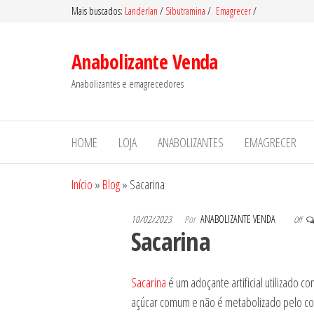
Pular
Mais buscados:
Landerlan
/
Sibutramina
/
Emagrecer
/
para
o
Anabolizante Venda
conteúdo
Anabolizantes e emagrecedores
HOME
LOJA
ANABOLIZANTES
EMAGRECER
Início
»
Blog
»
Sacarina
10/02/2023
Por
ANABOLIZANTE VENDA
Off
Sacarina
Sacarina
é um adoçante artificial utilizado c
açúcar comum e não é metabolizado pelo co