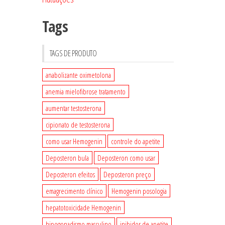
Tags
TAGS DE PRODUTO
anabolizante oximetolona
anemia mielofibrose tratamento
aumentar testosterona
cipionato de testosterona
como usar Hemogenin
controle do apetite
Deposteron bula
Deposteron como usar
Deposteron efeitos
Deposteron preço
emagrecimento clínico
Hemogenin posologia
hepatotoxicidade Hemogenin
hipogonadismo masculino
inibidor de apetite