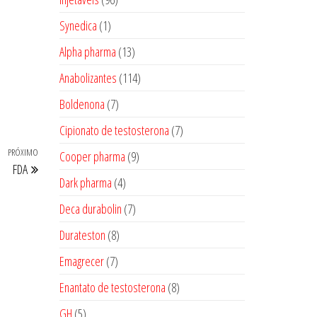
produtos
1
Synedica
1
produto
13
Alpha pharma
13
produtos
114
Anabolizantes
114
produtos
7
Boldenona
7
produtos
7
Cipionato de testosterona
7
produtos
PRÓXIMO
Próximo
9
Cooper pharma
9
FDA
post
produtos
4
Dark pharma
4
produtos
7
Deca durabolin
7
produtos
8
Durateston
8
produtos
7
Emagrecer
7
produtos
8
Enantato de testosterona
8
produtos
5
GH
5