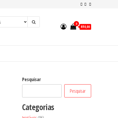
0
R$0,00
Pesquisar
Pesquisar
Categorias
96
Injetáveis
96