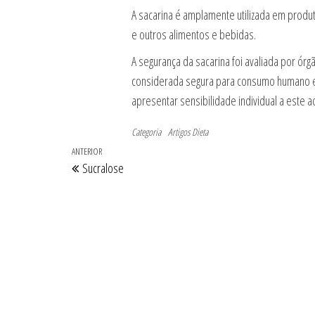
A sacarina é amplamente utilizada em produ
e outros alimentos e bebidas.
A segurança da sacarina foi avaliada por ór
considerada segura para consumo humano 
apresentar sensibilidade individual a este a
Categoria
Artigos
Dieta
Navegação
Post
ANTERIOR
Sucralose
de
anterior
Post