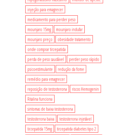
injeção para emagrecer
medicamento para perder peso
mounjaro 15mg
mounjaro indufar
mounjaro preço
obesidade tratamento
onde comprar tirzepatida
perda de peso saudável
perder peso rápido
psicoestimulante
redução da fome
remédio para emagrecer
reposição de testosterona
riscos Hemogenin
Ritalina funciona
sintomas de baixa testosterona
testosterona baixa
testosterona injetável
tirzepatida 15mg
tirzepatida diabetes tipo 2