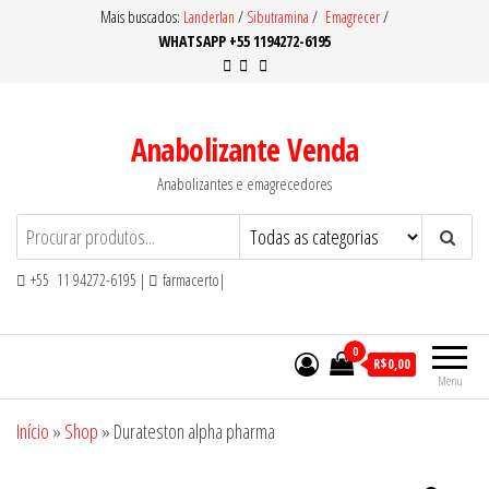
Pular
Mais buscados:
Landerlan
/
Sibutramina
/
Emagrecer
/
WHATSAPP +55 1194272-6195
para
o
conteúdo
Anabolizante Venda
Anabolizantes e emagrecedores
+55 11 94272-6195 |
farmacerto|
0
R$0,00
Menu
Início
»
Shop
»
Durateston alpha pharma