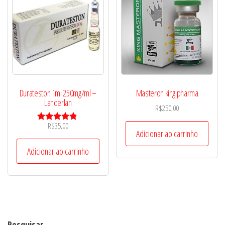
Durateston 1ml 250mg/ml –
Masteron king pharma
Landerlan
R$
250,00
R$
35,00
Avaliação
Adicionar ao carrinho
4.67
de 5
Adicionar ao carrinho
Pesquisar