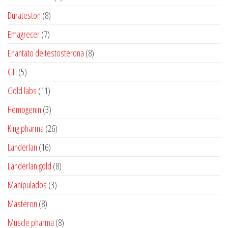
produtos
8
Durateston
8
produtos
7
Emagrecer
7
produtos
8
Enantato de testosterona
8
produtos
5
GH
5
produtos
11
Gold labs
11
produtos
3
Hemogenin
3
produtos
26
King pharma
26
produtos
16
Landerlan
16
produtos
8
Landerlan gold
8
produtos
3
Manipulados
3
produtos
8
Masteron
8
produtos
8
Muscle pharma
8