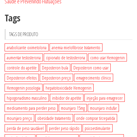
Saúde e Prevenindo Flutuações
Tags
TAGS DE PRODUTO
anabolizante oximetolona
anemia mielofibrose tratamento
aumentar testosterona
cipionato de testosterona
como usar Hemogenin
controle do apetite
Deposteron bula
Deposteron como usar
Deposteron efeitos
Deposteron preço
emagrecimento clínico
Hemogenin posologia
hepatotoxicidade Hemogenin
hipogonadismo masculino
inibidor de apetite
injeção para emagrecer
medicamento para perder peso
mounjaro 15mg
mounjaro indufar
mounjaro preço
obesidade tratamento
onde comprar tirzepatida
perda de peso saudável
perder peso rápido
psicoestimulante