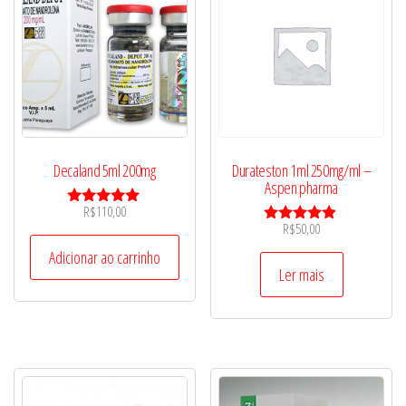
Decaland 5ml 200mg
Durateston 1ml 250mg/ml –
Aspen pharma
R$
110,00
Avaliação
R$
50,00
5.00
Avaliação
de 5
4.75
Adicionar ao carrinho
de 5
Ler mais