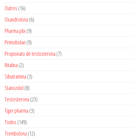
produtos
16
Outros
16
produtos
6
Oxandrolona
6
produtos
9
Pharma plix
9
produtos
9
Primobolan
9
produtos
7
Propionato de testosterona
7
produtos
2
Ritalina
2
produtos
3
Sibutramina
3
produtos
8
Stanozolol
8
produtos
23
Testosterona
23
produtos
3
Tiger pharma
3
produtos
149
Todos
149
produtos
12
Trembolona
12