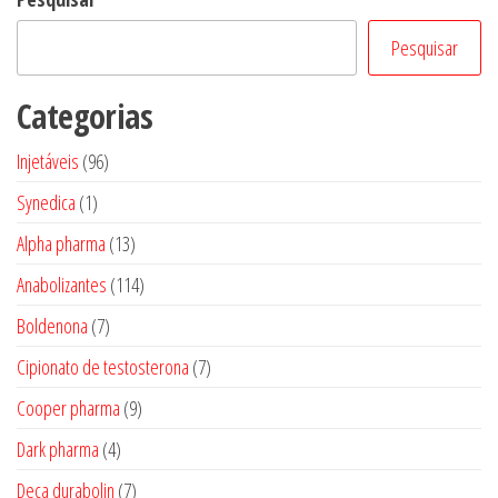
Pesquisar
Categorias
96
Injetáveis
96
produtos
1
Synedica
1
produto
13
Alpha pharma
13
produtos
114
Anabolizantes
114
produtos
7
Boldenona
7
produtos
7
Cipionato de testosterona
7
produtos
9
Cooper pharma
9
produtos
4
Dark pharma
4
produtos
7
Deca durabolin
7