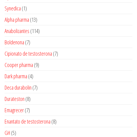
produtos
1
Synedica
1
produto
13
Alpha pharma
13
produtos
114
Anabolizantes
114
produtos
7
Boldenona
7
produtos
7
Cipionato de testosterona
7
produtos
9
Cooper pharma
9
produtos
4
Dark pharma
4
produtos
7
Deca durabolin
7
produtos
8
Durateston
8
produtos
7
Emagrecer
7
produtos
8
Enantato de testosterona
8
produtos
5
GH
5