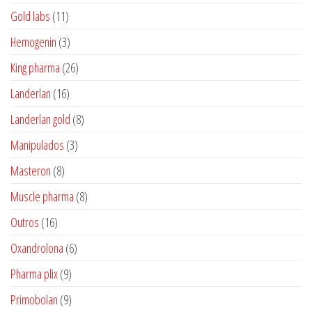
produtos
11
Gold labs
11
produtos
3
Hemogenin
3
produtos
26
King pharma
26
produtos
16
Landerlan
16
produtos
8
Landerlan gold
8
produtos
3
Manipulados
3
produtos
8
Masteron
8
produtos
8
Muscle pharma
8
produtos
16
Outros
16
produtos
6
Oxandrolona
6
produtos
9
Pharma plix
9
produtos
9
Primobolan
9