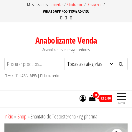
Pular
Mais buscados:
Landerlan
/
Sibutramina
/
Emagrecer
/
WHATSAPP +55 1194272-6195
para
o
conteúdo
Anabolizante Venda
Anabolizantes e emagrecedores
+55 11 94272-6195 |
farmacerto|
0
R$0,00
Menu
Início
»
Shop
»
Enantato de Testosterona king pharma