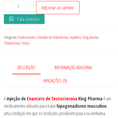
Enantato
-
+
Adicionar ao carrinho
de
Fala conosco
Testosterona
king
pharma
Categorias:
Anabolizantes
,
Enantato de testosterona
,
Injetáveis
,
King pharma
,
quantidade
Testosterona
,
Todos
DESCRIÇÃO
INFORMAÇÃO ADICIONAL
AVALIAÇÕES (0)
A
injeção de
Enantato de Testosterona
King Pharma
é um
medicamento utilizado para tratar
hipogonadismo masculino
,
uma condição em que os testículos produzem pouca ou nenhuma