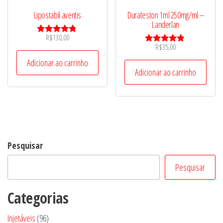
Lipostabil aventis
Durateston 1ml 250mg/ml –
Landerlan
R$
130,00
Avaliação
R$
35,00
4.67
Avaliação
de 5
4.67
Adicionar ao carrinho
de 5
Adicionar ao carrinho
Pesquisar
Pesquisar
Categorias
96
Injetáveis
96