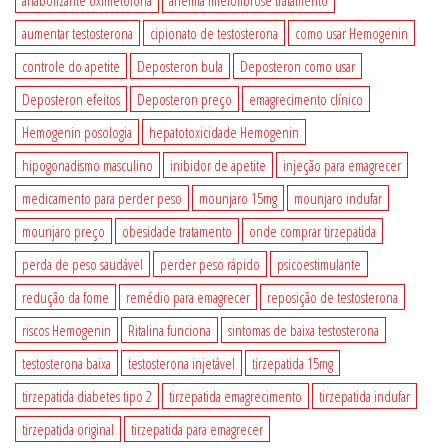
aumentar testosterona
cipionato de testosterona
como usar Hemogenin
controle do apetite
Deposteron bula
Deposteron como usar
Deposteron efeitos
Deposteron preço
emagrecimento clínico
Hemogenin posologia
hepatotoxicidade Hemogenin
hipogonadismo masculino
inibidor de apetite
injeção para emagrecer
medicamento para perder peso
mounjaro 15mg
mounjaro indufar
mounjaro preço
obesidade tratamento
onde comprar tirzepatida
perda de peso saudável
perder peso rápido
psicoestimulante
redução da fome
remédio para emagrecer
reposição de testosterona
riscos Hemogenin
Ritalina funciona
sintomas de baixa testosterona
testosterona baixa
testosterona injetável
tirzepatida 15mg
tirzepatida diabetes tipo 2
tirzepatida emagrecimento
tirzepatida indufar
tirzepatida original
tirzepatida para emagrecer