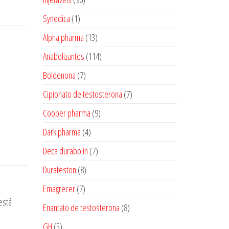
produtos
1
Synedica
1
produto
13
Alpha pharma
13
produtos
114
Anabolizantes
114
produtos
7
Boldenona
7
produtos
7
Cipionato de testosterona
7
produtos
9
Cooper pharma
9
produtos
4
Dark pharma
4
produtos
7
Deca durabolin
7
produtos
8
Durateston
8
produtos
7
Emagrecer
7
stá
produtos
8
Enantato de testosterona
8
produtos
5
GH
5