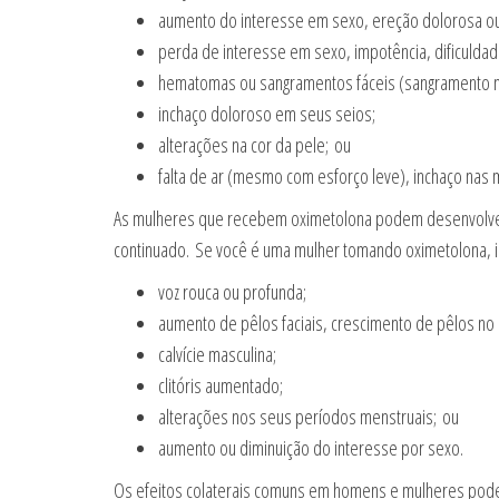
aumento do interesse em sexo, ereção dolorosa ou
perda de interesse em sexo, impotência, dificulda
hematomas ou sangramentos fáceis (sangramento na
inchaço doloroso em seus seios;
alterações na cor da pele; ou
falta de ar (mesmo com esforço leve), inchaço nas
As mulheres que recebem oximetolona podem desenvolver c
continuado. Se você é uma mulher tomando oximetolona, ​​
voz rouca ou profunda;
aumento de pêlos faciais, crescimento de pêlos no 
calvície masculina;
clitóris aumentado;
alterações nos seus períodos menstruais; ou
aumento ou diminuição do interesse por sexo.
Os efeitos colaterais comuns em homens e mulheres podem