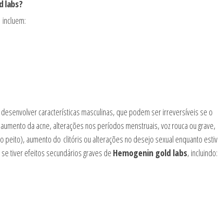
d labs
?
s
incluem:
esenvolver características masculinas, que podem ser irreversíveis se o
aumento da acne, alterações nos períodos menstruais, voz rouca ou grave, c
 peito), aumento do clitóris ou alterações no desejo sexual enquanto estiv
 se tiver efeitos secundários graves de
Hemogenin gold labs
, incluindo: