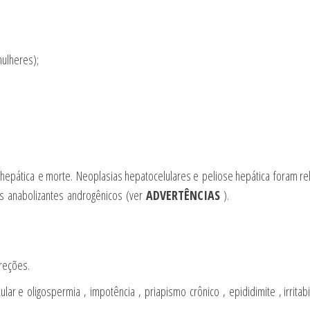
ulheres);
e hepática e morte. Neoplasias hepatocelulares e peliose hepática foram re
s anabolizantes androgênicos (ver
ADVERTÊNCIAS
).
reções.
cular e oligospermia , impotência , priapismo crônico , epididimite , irritab