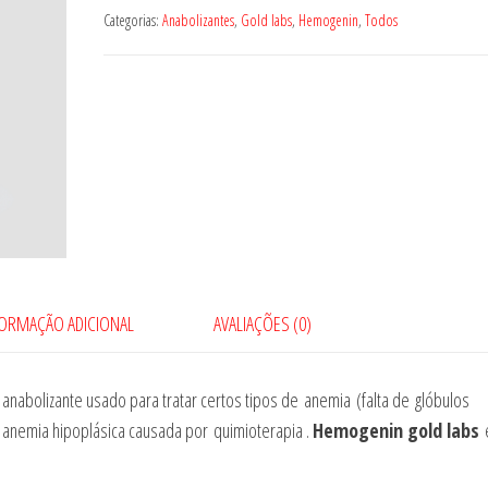
Categorias:
Anabolizantes
,
Gold labs
,
Hemogenin
,
Todos
FORMAÇÃO ADICIONAL
AVALIAÇÕES (0)
anabolizante usado para tratar certos tipos de anemia (falta de glóbulos
u anemia hipoplásica causada por quimioterapia .
Hemogenin gold labs
e