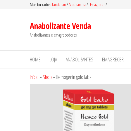
Pular
Mais buscados:
Landerlan
/
Sibutramina
/
Emagrecer
/
para
o
Anabolizante Venda
conteúdo
Anabolizantes e emagrecedores
HOME
LOJA
ANABOLIZANTES
EMAGRECER
Início
»
Shop
»
Hemogenin gold labs