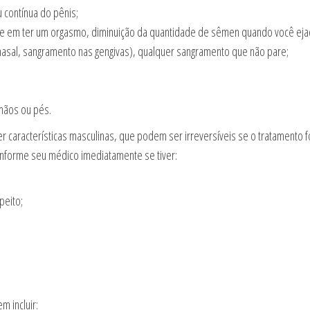
 contínua do pênis;
de em ter um orgasmo, diminuição da quantidade de sêmen quando você ejac
sal, sangramento nas gengivas), qualquer sangramento que não pare;
 mãos ou pés.
aracterísticas masculinas, que podem ser irreversíveis se o tratamento f
informe seu médico imediatamente se tiver:
peito;
 incluir: