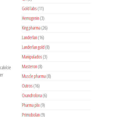
produtos
11
Gold labs
11
produtos
3
Hemogenin
3
produtos
26
King pharma
26
produtos
16
Landerlan
16
produtos
8
Landerlan gold
8
produtos
3
Manipulados
3
produtos
8
Masteron
8
alvície
produtos
er
8
Muscle pharma
8
produtos
16
Outros
16
produtos
6
Oxandrolona
6
produtos
9
Pharma plix
9
produtos
9
Primobolan
9