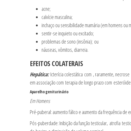
acne;
calvície masculina;
inchaço ou sensibilidade mamária (em homens ou m
sentir-se inquieto ou excitado;
problemas de sono (insônia); ou
náuseas, vômitos, diarreia.
EFEITOS COLATERAIS
Hepática:
Icterícia colestática com , raramente, necros
em associação com terapia de longo prazo com esteróide
Aparelho geniturinário
Em Homens
Pré-puberal: aumento fálico e aumento da frequência de e
Pós-puberdade: Inibição da função testicular, atrofia testi