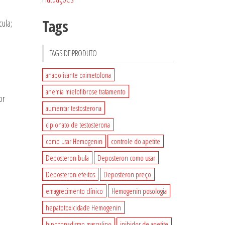
Tags
ula;
TAGS DE PRODUTO
anabolizante oximetolona
anemia mielofibrose tratamento
or
aumentar testosterona
cipionato de testosterona
como usar Hemogenin
controle do apetite
Deposteron bula
Deposteron como usar
Deposteron efeitos
Deposteron preço
emagrecimento clínico
Hemogenin posologia
hepatotoxicidade Hemogenin
hipogonadismo masculino
inibidor de apetite