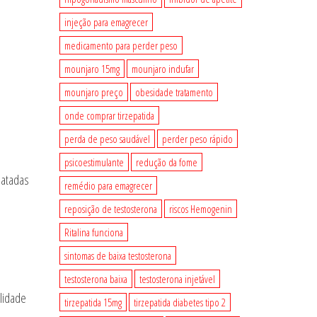
injeção para emagrecer
medicamento para perder peso
mounjaro 15mg
mounjaro indufar
mounjaro preço
obesidade tratamento
onde comprar tirzepatida
perda de peso saudável
perder peso rápido
psicoestimulante
redução da fome
latadas
remédio para emagrecer
reposição de testosterona
riscos Hemogenin
Ritalina funciona
sintomas de baixa testosterona
testosterona baixa
testosterona injetável
ilidade
tirzepatida 15mg
tirzepatida diabetes tipo 2