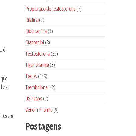
produtos
7
Propionato de testosterona
7
produtos
2
Ritalina
2
produtos
3
Sibutramina
3
produtos
8
Stanozolol
8
o é
produtos
23
Testosterona
23
produtos
3
Tiger pharma
3
produtos
149
Todos
149
s que
produtos
12
livre
Trembolona
12
produtos
7
USP Labs
7
produtos
9
Venom Pharma
9
il usem
produtos
Postagens