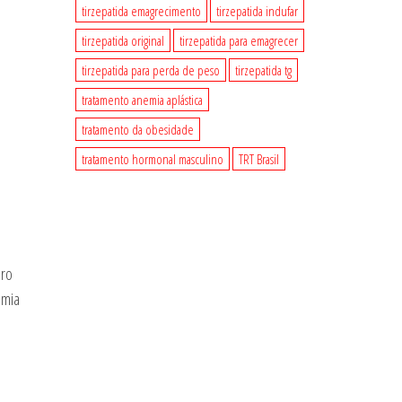
tirzepatida emagrecimento
tirzepatida indufar
tirzepatida original
tirzepatida para emagrecer
tirzepatida para perda de peso
tirzepatida tg
tratamento anemia aplástica
tratamento da obesidade
tratamento hormonal masculino
TRT Brasil
aro
emia