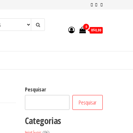
0
R$0,00
Pesquisar
Pesquisar
Categorias
96
Injetáveis
96