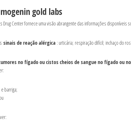
mogenin gold labs
ts Drug Center fornece uma visão abrangente das informações disponíveis s
es
sinais de reação alérgica
: urticária; respiração difícil; inchaço do ros
umores no fígado ou cistos cheios de sangue no fígado ou no
er:
e barriga;
 ou
ver: