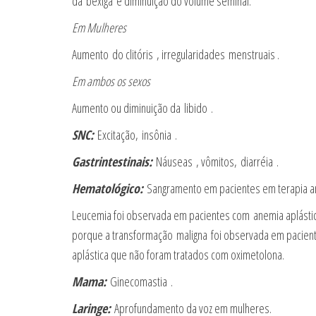
da bexiga e diminuição do volume seminal.
Em Mulheres
Aumento do clitóris , irregularidades menstruais .
Em ambos os sexos
Aumento ou diminuição da libido .
SNC:
Excitação, insônia .
Gastrintestinais:
Náuseas , vômitos, diarréia .
Hematológico:
Sangramento em pacientes em terapia ant
Leucemia foi observada em pacientes com anemia aplástic
porque a transformação maligna foi observada em pacient
aplástica que não foram tratados com oximetolona.
Mama:
Ginecomastia .
Laringe:
Aprofundamento da voz em mulheres.