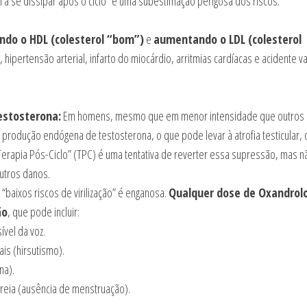
 a se dissipar após o ciclo” é uma subestimação perigosa dos riscos.
ndo o HDL (colesterol “bom”)
e
aumentando o LDL (colesterol
 hipertensão arterial, infarto do miocárdio, arritmias cardíacas e acidente v
estosterona:
Em homens, mesmo que em menor intensidade que outros
produção endógena de testosterona, o que pode levar à atrofia testicular, 
 A “Terapia Pós-Ciclo” (TPC) é uma tentativa de reverter essa supressão, mas n
utros danos.
“baixos riscos de virilização” é enganosa.
Qualquer dose de Oxandrol
ão
, que pode incluir:
vel da voz.
is (hirsutismo).
na).
reia (ausência de menstruação).