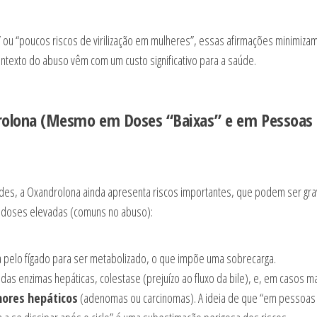
g” ou “poucos riscos de virilização em mulheres”, essas afirmações minimiza
ntexto do abuso vêm com um custo significativo para a saúde.
ndrolona (Mesmo em Doses “Baixas” e em Pessoas
ides, a Oxandrolona ainda apresenta riscos importantes, que podem ser gra
m doses elevadas (comuns no abuso):
a pelo fígado para ser metabolizado, o que impõe uma sobrecarga.
 das enzimas hepáticas, colestase (prejuízo ao fluxo da bile), e, em casos m
ores hepáticos
(adenomas ou carcinomas). A ideia de que “em pessoas