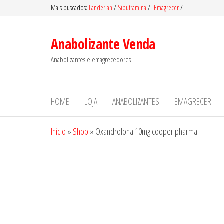
Pular
Mais buscados:
Landerlan
/
Sibutramina
/
Emagrecer
/
para
o
Anabolizante Venda
conteúdo
Anabolizantes e emagrecedores
HOME
LOJA
ANABOLIZANTES
EMAGRECER
Início
»
Shop
»
Oxandrolona 10mg cooper pharma