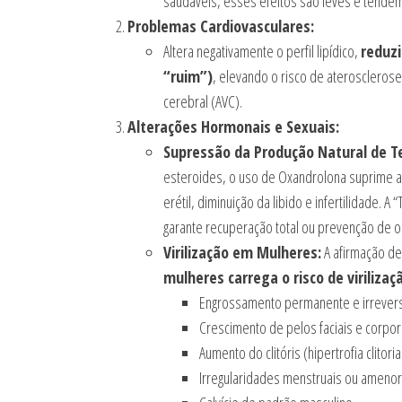
saudáveis, esses efeitos são leves e tendem
Problemas Cardiovasculares:
Altera negativamente o perfil lipídico,
reduzi
“ruim”)
, elevando o risco de aterosclerose,
cerebral (AVC).
Alterações Hormonais e Sexuais:
Supressão da Produção Natural de T
esteroides, o uso de Oxandrolona suprime a 
erétil, diminuição da libido e infertilidade.
garante recuperação total ou prevenção de o
Virilização em Mulheres:
A afirmação de 
mulheres carrega o risco de virilizaç
Engrossamento permanente e irreversí
Crescimento de pelos faciais e corpora
Aumento do clitóris (hipertrofia clitoria
Irregularidades menstruais ou amenor