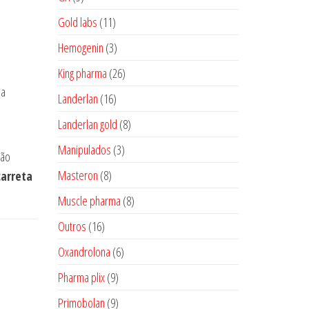
produtos
11
Gold labs
11
produtos
3
Hemogenin
3
produtos
26
King pharma
26
produtos
ja
16
Landerlan
16
produtos
8
Landerlan gold
8
produtos
3
Manipulados
3
ção
produtos
8
Masteron
8
carreta
produtos
8
Muscle pharma
8
produtos
16
Outros
16
produtos
6
Oxandrolona
6
produtos
9
Pharma plix
9
produtos
9
Primobolan
9