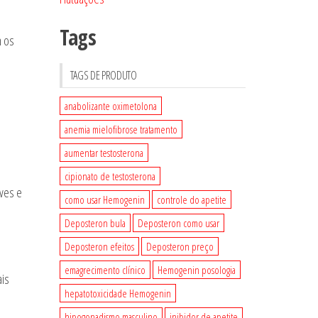
Tags
m os
TAGS DE PRODUTO
anabolizante oximetolona
anemia mielofibrose tratamento
aumentar testosterona
cipionato de testosterona
ves e
como usar Hemogenin
controle do apetite
Deposteron bula
Deposteron como usar
Deposteron efeitos
Deposteron preço
emagrecimento clínico
Hemogenin posologia
ais
hepatotoxicidade Hemogenin
hipogonadismo masculino
inibidor de apetite