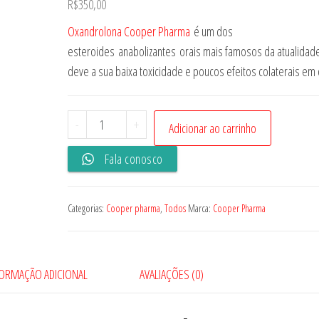
R$
350,00
Oxandrolona Cooper Pharma
é um dos
esteroides anabolizantes orais mais famosos da atualidade
deve a sua baixa toxicidade e poucos efeitos colaterais em c
Oxanbolic
-
+
Adicionar ao carrinho
(Oxandrolona)
Fala conosco
10mg
50
Comprimidos
Categorias:
Cooper pharma
,
Todos
Marca:
Cooper Pharma
-
Cooper
Pharma
FORMAÇÃO ADICIONAL
AVALIAÇÕES (0)
quantidade