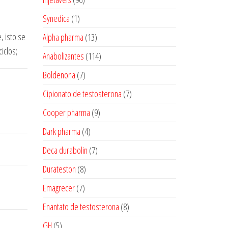
produtos
1
Synedica
1
produto
, isto se
13
Alpha pharma
13
iclos;
produtos
114
Anabolizantes
114
produtos
7
Boldenona
7
produtos
7
Cipionato de testosterona
7
produtos
9
Cooper pharma
9
produtos
4
Dark pharma
4
produtos
7
Deca durabolin
7
produtos
8
Durateston
8
produtos
7
Emagrecer
7
produtos
8
Enantato de testosterona
8
produtos
5
GH
5