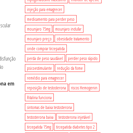
injeção para emagrecer
medicamento para perder peso
ascular
mounjaro 15mg
mounjaro indufar
mounjaro preço
obesidade tratamento
onde comprar tirzepatida
disfunção
perda de peso saudável
perder peso rápido
ão
psicoestimulante
redução da fome
remédio para emagrecer
ona em
reposição de testosterona
riscos Hemogenin
Ritalina funciona
sintomas de baixa testosterona
testosterona baixa
testosterona injetável
tirzepatida 15mg
tirzepatida diabetes tipo 2