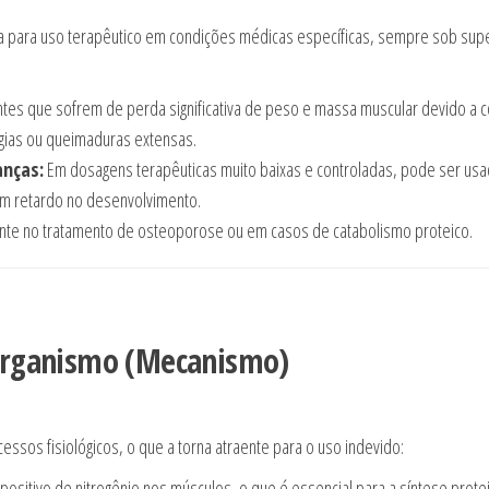
da para uso terapêutico em condições médicas específicas, sempre sob sup
tes que sofrem de perda significativa de peso e massa muscular devido a 
rgias ou queimaduras extensas.
anças:
Em dosagens terapêuticas muito baixas e controladas, pode ser usa
am retardo no desenvolvimento.
te no tratamento de osteoporose ou em casos de catabolismo proteico.
Organismo (Mecanismo)
sos fisiológicos, o que a torna atraente para o uso indevido:
sitivo de nitrogênio nos músculos, o que é essencial para a síntese protei