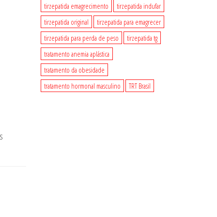
tirzepatida emagrecimento
tirzepatida indufar
tirzepatida original
tirzepatida para emagrecer
tirzepatida para perda de peso
tirzepatida tg
tratamento anemia aplástica
tratamento da obesidade
tratamento hormonal masculino
TRT Brasil
s