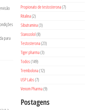
produtos
7
Propionato de testosterona
7
ervisão
produtos
2
Ritalina
2
produtos
condições
3
Sibutramina
3
produtos
8
Stanozolol
8
da para
produtos
23
Testosterona
23
produtos
3
Tiger pharma
3
produtos
149
Todos
149
produtos
12
Trembolona
12
produtos
7
USP Labs
7
produtos
9
Venom Pharma
9
produtos
Postagens
ca e a