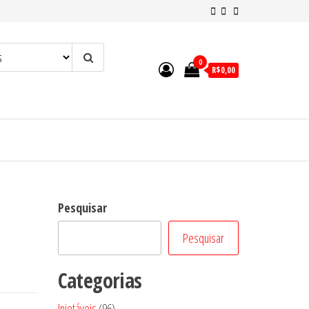
0
R$0,00
Pesquisar
Pesquisar
Categorias
96
Injetáveis
96