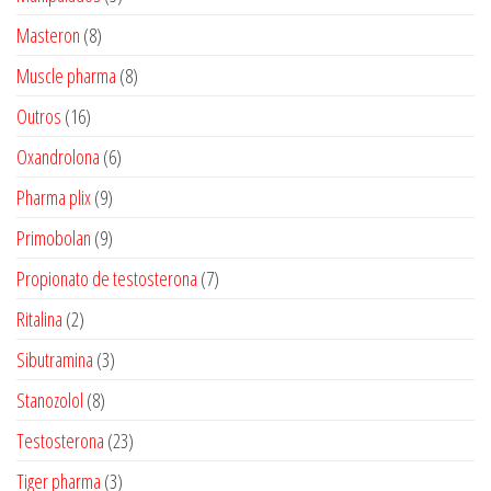
produtos
8
Masteron
8
produtos
8
Muscle pharma
8
produtos
16
Outros
16
produtos
6
Oxandrolona
6
produtos
9
Pharma plix
9
produtos
9
Primobolan
9
produtos
7
Propionato de testosterona
7
produtos
2
Ritalina
2
produtos
3
Sibutramina
3
produtos
8
Stanozolol
8
produtos
23
Testosterona
23
produtos
3
Tiger pharma
3