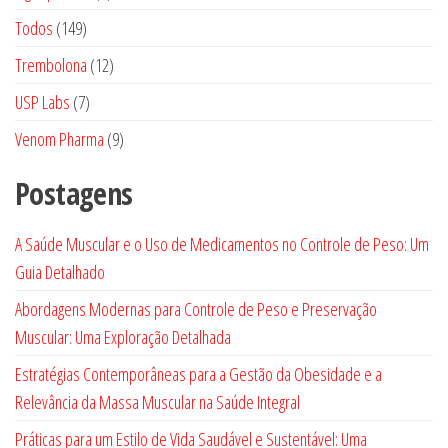
produtos
149
Todos
149
produtos
12
Trembolona
12
produtos
7
USP Labs
7
produtos
9
Venom Pharma
9
produtos
Postagens
A Saúde Muscular e o Uso de Medicamentos no Controle de Peso: Um
Guia Detalhado
Abordagens Modernas para Controle de Peso e Preservação
Muscular: Uma Exploração Detalhada
Estratégias Contemporâneas para a Gestão da Obesidade e a
Relevância da Massa Muscular na Saúde Integral
Práticas para um Estilo de Vida Saudável e Sustentável: Uma