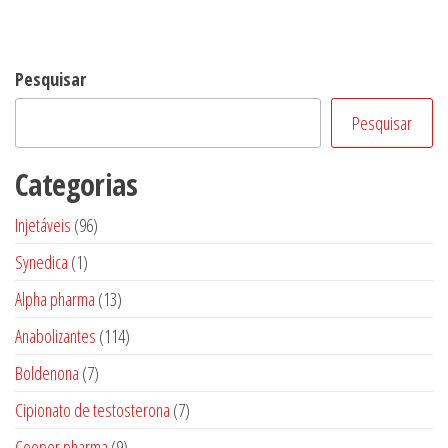
Pesquisar
Pesquisar
Categorias
96
Injetáveis
96
produtos
1
Synedica
1
produto
13
Alpha pharma
13
produtos
114
Anabolizantes
114
produtos
7
Boldenona
7
produtos
7
Cipionato de testosterona
7
produtos
9
Cooper pharma
9