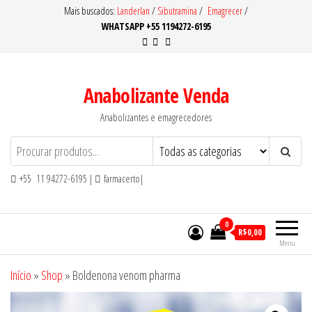
Pular
Mais buscados:
Landerlan
/
Sibutramina
/
Emagrecer
/
WHATSAPP +55 1194272-6195
para
o
conteúdo
Anabolizante Venda
Anabolizantes e emagrecedores
+55 11 94272-6195 |
farmacerto|
0
R$0,00
Menu
Início
»
Shop
»
Boldenona venom pharma