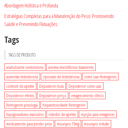
Abordagem Holística e Profunda
Estratégias Completas para a Manutenção do Peso: Promovendo
Saúde e Prevenindo Flutuações
Tags
TAGS DE PRODUTO
anabolizante oximetolona
anemia mielofibrose tratamento
aumentar testosterona
cipionato de testosterona
como usar Hemogenin
controle do apetite
Deposteron bula
Deposteron como usar
Deposteron efeitos
Deposteron preço
emagrecimento clínico
Hemogenin posologia
hepatotoxicidade Hemogenin
hipogonadismo masculino
inibidor de apetite
injeção para emagrecer
medicamento para perder peso
mounjaro 15mg
mounjaro indufar