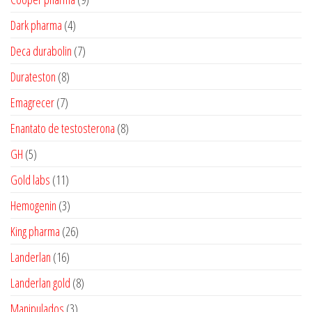
produtos
4
Dark pharma
4
produtos
7
Deca durabolin
7
produtos
8
Durateston
8
produtos
7
Emagrecer
7
produtos
8
Enantato de testosterona
8
produtos
5
GH
5
produtos
11
Gold labs
11
produtos
3
Hemogenin
3
produtos
26
King pharma
26
produtos
16
Landerlan
16
produtos
8
Landerlan gold
8
produtos
3
Manipulados
3