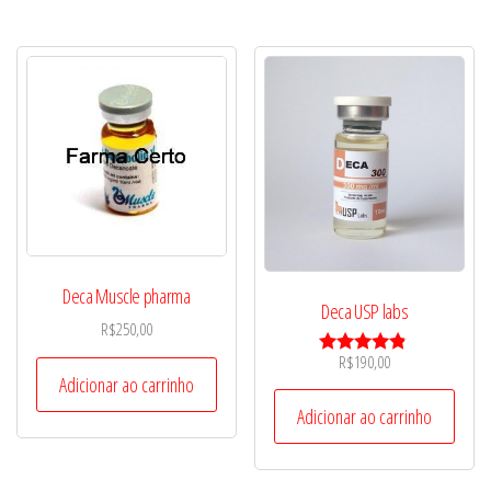
Deca Muscle pharma
Deca USP labs
R$
250,00
R$
190,00
Avaliação
Adicionar ao carrinho
4.67
de 5
Adicionar ao carrinho