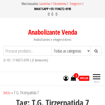
Pular
Mais buscados:
Landerlan
/
Sibutramina
/
Emagrecer
/
WHATSAPP +55 1194272-6195
para
o
conteúdo
Anabolizante Venda
Anabolizantes e emagrecedores
+55 11 94272-6195 |
farmacerto|
0
R$0,00
Menu
Início
»
T.G. Tirzerpatida 7
Tag:
T.G. Tirzerpatida 7