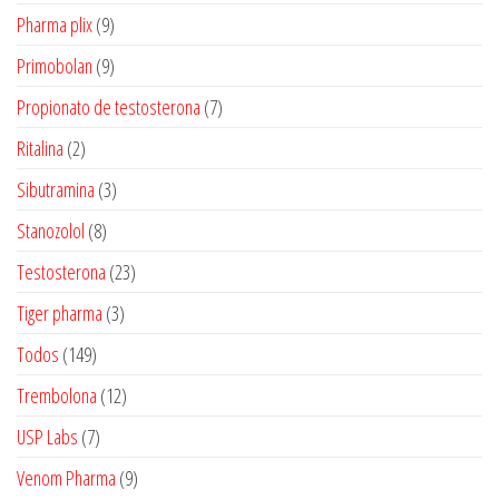
produtos
9
Pharma plix
9
produtos
9
Primobolan
9
produtos
7
Propionato de testosterona
7
produtos
2
Ritalina
2
produtos
3
Sibutramina
3
produtos
8
Stanozolol
8
produtos
23
Testosterona
23
produtos
3
Tiger pharma
3
produtos
149
Todos
149
produtos
12
Trembolona
12
produtos
7
USP Labs
7
produtos
9
Venom Pharma
9