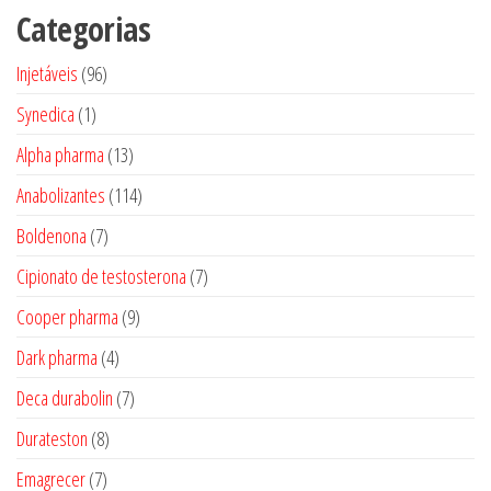
Categorias
96
Injetáveis
96
produtos
1
Synedica
1
produto
13
Alpha pharma
13
produtos
114
Anabolizantes
114
produtos
7
Boldenona
7
produtos
7
Cipionato de testosterona
7
produtos
9
Cooper pharma
9
produtos
4
Dark pharma
4
produtos
7
Deca durabolin
7
produtos
8
Durateston
8
produtos
7
Emagrecer
7