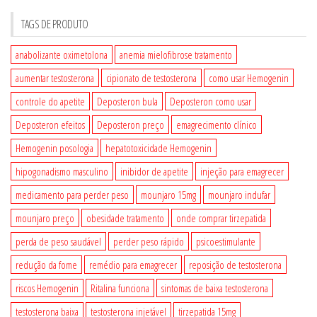
TAGS DE PRODUTO
anabolizante oximetolona
anemia mielofibrose tratamento
aumentar testosterona
cipionato de testosterona
como usar Hemogenin
controle do apetite
Deposteron bula
Deposteron como usar
Deposteron efeitos
Deposteron preço
emagrecimento clínico
Hemogenin posologia
hepatotoxicidade Hemogenin
hipogonadismo masculino
inibidor de apetite
injeção para emagrecer
medicamento para perder peso
mounjaro 15mg
mounjaro indufar
mounjaro preço
obesidade tratamento
onde comprar tirzepatida
perda de peso saudável
perder peso rápido
psicoestimulante
redução da fome
remédio para emagrecer
reposição de testosterona
riscos Hemogenin
Ritalina funciona
sintomas de baixa testosterona
testosterona baixa
testosterona injetável
tirzepatida 15mg