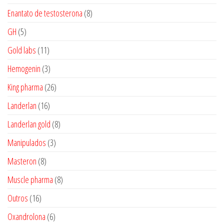
produtos
8
Enantato de testosterona
8
produtos
5
GH
5
produtos
11
Gold labs
11
produtos
3
Hemogenin
3
produtos
26
King pharma
26
produtos
16
Landerlan
16
produtos
8
Landerlan gold
8
produtos
3
Manipulados
3
produtos
8
Masteron
8
produtos
8
Muscle pharma
8
produtos
16
Outros
16
produtos
6
Oxandrolona
6