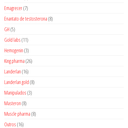
produtos
7
Emagrecer
7
produtos
8
Enantato de testosterona
8
produtos
5
GH
5
produtos
11
Gold labs
11
produtos
3
Hemogenin
3
produtos
26
King pharma
26
produtos
16
Landerlan
16
produtos
8
Landerlan gold
8
produtos
3
Manipulados
3
produtos
8
Masteron
8
produtos
8
Muscle pharma
8
produtos
16
Outros
16