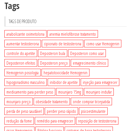
Tags
TAGS DE PRODUTO
anabolizante oximetolona
anemia mielofibrose tratamento
aumentar testosterona
cipionato de testosterona
como usar Hemogenin
controle do apetite
Deposteron bula
Deposteron como usar
Deposteron efeitos
Deposteron preço
emagrecimento clínico
Hemogenin posologia
hepatotoxicidade Hemogenin
hipogonadismo masculino
inibidor de apetite
injeção para emagrecer
medicamento para perder peso
mounjaro 15mg
mounjaro indufar
mounjaro preço
obesidade tratamento
onde comprar tirzepatida
perda de peso saudável
perder peso rápido
psicoestimulante
redução da fome
remédio para emagrecer
reposição de testosterona
riscos Hemogenin
Ritalina funciona
sintomas de baixa testosterona