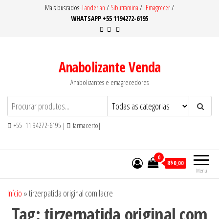
Pular
Mais buscados:
Landerlan
/
Sibutramina
/
Emagrecer
/
WHATSAPP +55 1194272-6195
para
o
conteúdo
Anabolizante Venda
Anabolizantes e emagrecedores
+55 11 94272-6195 |
farmacerto|
0
R$0,00
Menu
Início
»
tirzerpatida original com lacre
Tag:
tirzerpatida original com