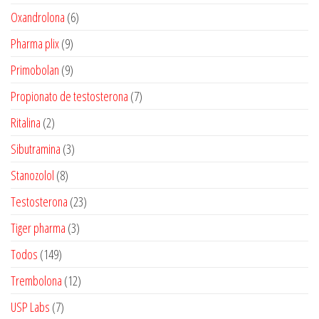
produtos
6
Oxandrolona
6
produtos
9
Pharma plix
9
produtos
9
Primobolan
9
produtos
7
Propionato de testosterona
7
produtos
2
Ritalina
2
produtos
3
Sibutramina
3
produtos
8
Stanozolol
8
produtos
23
Testosterona
23
produtos
3
Tiger pharma
3
produtos
149
Todos
149
produtos
12
Trembolona
12
produtos
7
USP Labs
7