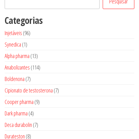
Pesquisar
Categorias
96
Injetáveis
96
produtos
1
Synedica
1
produto
13
Alpha pharma
13
produtos
114
Anabolizantes
114
produtos
7
Boldenona
7
produtos
7
Cipionato de testosterona
7
produtos
9
Cooper pharma
9
produtos
4
Dark pharma
4
produtos
7
Deca durabolin
7
produtos
8
Durateston
8