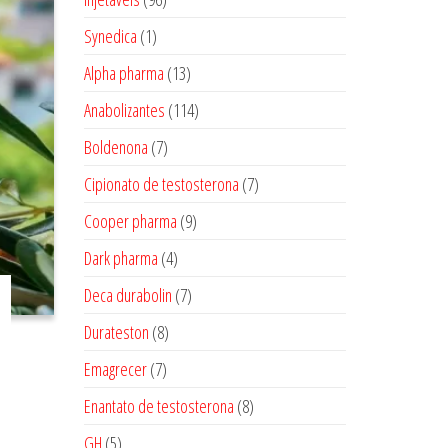
produtos
1
Synedica
1
produto
13
Alpha pharma
13
produtos
114
Anabolizantes
114
produtos
7
Boldenona
7
produtos
7
Cipionato de testosterona
7
produtos
9
Cooper pharma
9
produtos
4
Dark pharma
4
produtos
7
Deca durabolin
7
produtos
8
Durateston
8
produtos
7
Emagrecer
7
produtos
8
Enantato de testosterona
8
produtos
5
GH
5