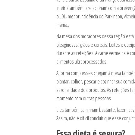
inteiro também o relacionam com a prevençã
o LDL, menor incidência do Parkinson, Alzhe
mama..
Na mesa dos moradores dessa região está a 
oleaginosas, grãos e cereais. Leites e que
durante as refeições. A carne vermelha é c
alimentos ultraprocessados.
A forma como esses chegam à mesa também i
plantar, colher, pescar e cozinhar sua comid
sazonalidade dos produtos. As refeições t
momento com outras pessoas.
Eles também caminham bastante, fazem ativida
Assim, não é difícil concluir que esse conj
Essa dieta é segura?