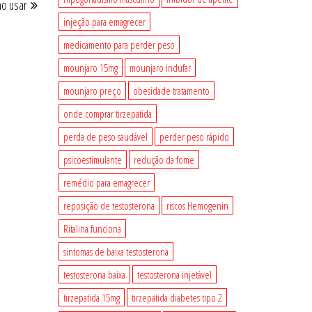
mo usar
post
injeção para emagrecer
medicamento para perder peso
mounjaro 15mg
mounjaro indufar
mounjaro preço
obesidade tratamento
onde comprar tirzepatida
perda de peso saudável
perder peso rápido
psicoestimulante
redução da fome
remédio para emagrecer
reposição de testosterona
riscos Hemogenin
Ritalina funciona
sintomas de baixa testosterona
testosterona baixa
testosterona injetável
tirzepatida 15mg
tirzepatida diabetes tipo 2