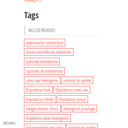
Tags
TAGS DE PRODUTO
anabolizante oximetolona
anemia mielofibrose tratamento
aumentar testosterona
cipionato de testosterona
como usar Hemogenin
controle do apetite
Deposteron bula
Deposteron como usar
Deposteron efeitos
Deposteron preço
emagrecimento clínico
Hemogenin posologia
hepatotoxicidade Hemogenin
PRÓXIMO
Próximo
hipogonadismo masculino
inibidor de apetite