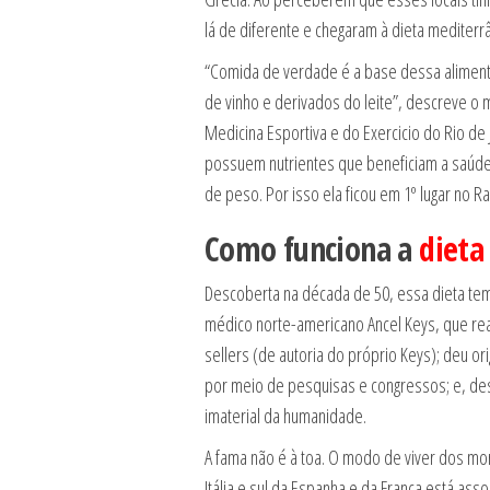
lá de diferente e chegaram à dieta mediterr
“Comida de verdade é a base dessa alimentaç
de vinho e derivados do leite”, descreve o 
Medicina Esportiva e do Exercicio do Rio de
possuem nutrientes que beneficiam a saúde.
de peso. Por isso ela ficou em 1º lugar no Ra
Como funciona a
dieta
Descoberta na década de 50, essa dieta tem 
médico norte-americano Ancel Keys, que reali
sellers (de autoria do próprio Keys); deu o
por meio de pesquisas e congressos; e, des
imaterial da humanidade.
A fama não é à toa. O modo de viver dos m
Itália e sul da Espanha e da França está as