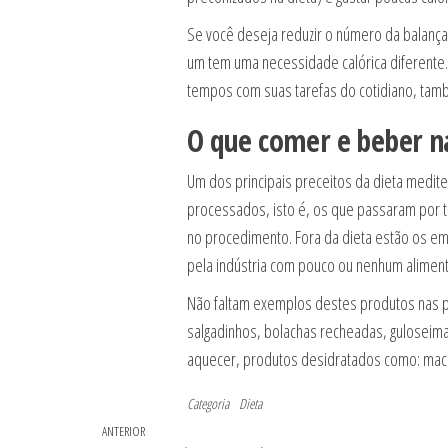
Se você deseja reduzir o número da balança
um tem uma necessidade calórica diferente.
tempos com suas tarefas do cotidiano, tamb
O que comer e beber n
Um dos principais preceitos da dieta medite
processados, isto é, os que passaram por t
no procedimento. Fora da dieta estão os e
pela indústria com pouco ou nenhum alimento
Não faltam exemplos destes produtos nas pr
salgadinhos, bolachas recheadas, guloseim
aquecer, produtos desidratados como: maca
Categoria
Dieta
Navegação
Post
ANTERIOR