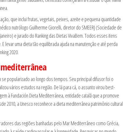
ânea.
ão, que inclui frutas, vegetais, peixes, azeite e pequena quantidade
médico nutrólogo Guilherme Giorelli, diretor do SMEERJ (Sociedade de
 Janeiro) e jurado do Ranking das Dietas VivaBem. Todos esses itens
 E levar uma dieta tão equilibrada ajuda na manutenção e até perda
nking 2020.
 mediterrânea
se popularizado ao longo dos tempos. Seu principal difusor foi o
zou vários estudos na região. De lá para cá, o assunto virou best-
rigem à Fundación Dieta Mediterránea, entidade catalã que a promove
de 2010, a Unesco reconhece a dieta mediterrânea patrimônio cultural
oradores das regiões banhadas pelo Mar Mediterrâneo como Grécia,
sociado à saúde cardiovascular e à longevidade. Pesquisas no mundo