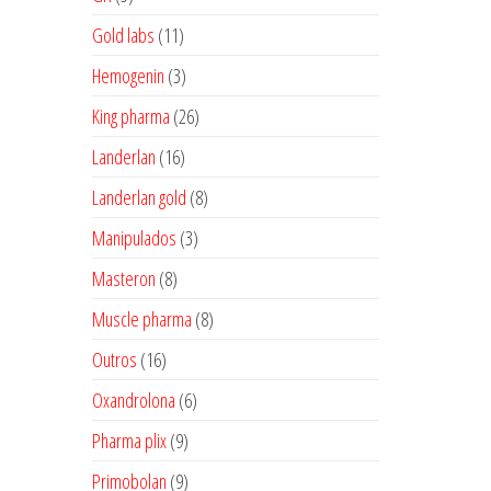
produtos
11
Gold labs
11
produtos
3
Hemogenin
3
produtos
26
King pharma
26
produtos
16
Landerlan
16
produtos
8
Landerlan gold
8
produtos
3
Manipulados
3
produtos
8
Masteron
8
produtos
8
Muscle pharma
8
produtos
16
Outros
16
produtos
6
Oxandrolona
6
produtos
9
Pharma plix
9
produtos
9
Primobolan
9