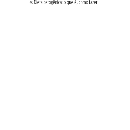
Dieta cetogênica: o que é, como fazer
de
anterior
Post