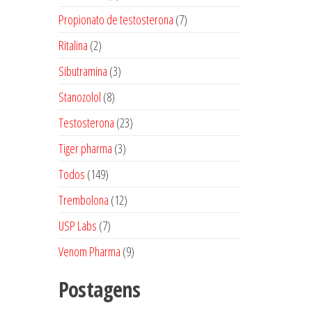
produtos
7
Propionato de testosterona
7
produtos
2
Ritalina
2
produtos
3
Sibutramina
3
produtos
8
Stanozolol
8
produtos
23
Testosterona
23
produtos
3
Tiger pharma
3
produtos
149
Todos
149
produtos
12
Trembolona
12
produtos
7
USP Labs
7
produtos
9
Venom Pharma
9
produtos
Postagens