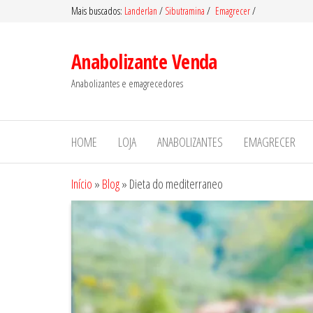
Pular
Mais buscados:
Landerlan
/
Sibutramina
/
Emagrecer
/
para
o
Anabolizante Venda
conteúdo
Anabolizantes e emagrecedores
HOME
LOJA
ANABOLIZANTES
EMAGRECER
Início
»
Blog
»
Dieta do mediterraneo