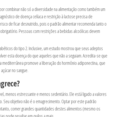
 por combinar não só a diversidade na alimentação como também um
gnóstico de doença celíaca e restrição à lactose precisa de
sco de ficar desnutrido, pois o padrão alimentar recomenda tanto o
é obrigatório. Pessoas com restrições a bebidas alcoólicas devem
abéticos do tipo 2. Inclusive, um estudo mostrou que seus adeptos
ver esta doença do que aqueles que não a seguiam. Acredita-se que
dieta mediterrânea promove a liberação do hormônio adiponectina, que
 açúcar no sangue.
agrece?
vel, menos estressante e menos sedentário. Ele está ligado a valores
povo. Seu objetivo não é o emagrecimento. Optar por este padrão
 entanto, comer grandes quantidades destes alimentos (mesmo os
ias pode resultar em quilos a mais.