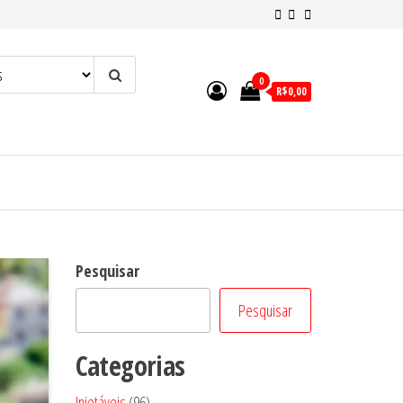
0
R$0,00
Pesquisar
Pesquisar
Categorias
96
Injetáveis
96