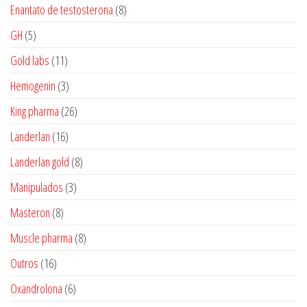
produtos
8
Enantato de testosterona
8
produtos
5
GH
5
produtos
11
Gold labs
11
produtos
3
Hemogenin
3
produtos
26
King pharma
26
produtos
16
Landerlan
16
produtos
8
Landerlan gold
8
produtos
3
Manipulados
3
produtos
8
Masteron
8
produtos
8
Muscle pharma
8
produtos
16
Outros
16
produtos
6
Oxandrolona
6