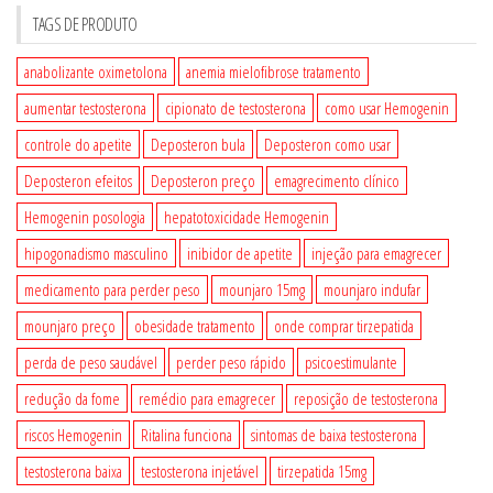
TAGS DE PRODUTO
anabolizante oximetolona
anemia mielofibrose tratamento
aumentar testosterona
cipionato de testosterona
como usar Hemogenin
controle do apetite
Deposteron bula
Deposteron como usar
Deposteron efeitos
Deposteron preço
emagrecimento clínico
Hemogenin posologia
hepatotoxicidade Hemogenin
hipogonadismo masculino
inibidor de apetite
injeção para emagrecer
medicamento para perder peso
mounjaro 15mg
mounjaro indufar
mounjaro preço
obesidade tratamento
onde comprar tirzepatida
perda de peso saudável
perder peso rápido
psicoestimulante
redução da fome
remédio para emagrecer
reposição de testosterona
riscos Hemogenin
Ritalina funciona
sintomas de baixa testosterona
testosterona baixa
testosterona injetável
tirzepatida 15mg