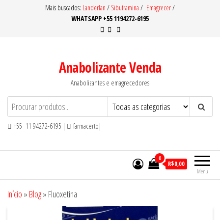
Pular
Mais buscados:
Landerlan
/
Sibutramina
/
Emagrecer
/
WHATSAPP +55 1194272-6195
para
o
conteúdo
Anabolizante Venda
Anabolizantes e emagrecedores
+55 11 94272-6195 |
farmacerto|
0
R$0,00
Menu
Início
»
Blog
»
Fluoxetina