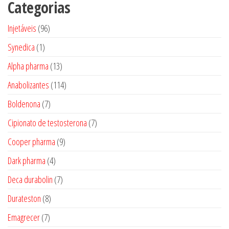
Categorias
96
Injetáveis
96
produtos
1
Synedica
1
produto
13
Alpha pharma
13
produtos
114
Anabolizantes
114
produtos
7
Boldenona
7
produtos
7
Cipionato de testosterona
7
produtos
9
Cooper pharma
9
produtos
4
Dark pharma
4
produtos
7
Deca durabolin
7
produtos
8
Durateston
8
produtos
7
Emagrecer
7