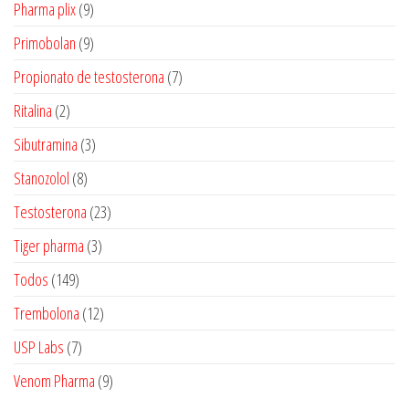
produtos
9
Pharma plix
9
produtos
9
Primobolan
9
produtos
7
Propionato de testosterona
7
produtos
2
Ritalina
2
produtos
3
Sibutramina
3
produtos
8
Stanozolol
8
produtos
23
Testosterona
23
produtos
3
Tiger pharma
3
produtos
149
Todos
149
produtos
12
Trembolona
12
produtos
7
USP Labs
7
produtos
9
Venom Pharma
9
produtos