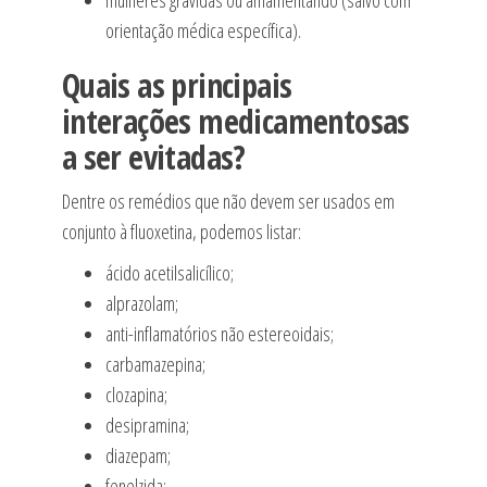
mulheres grávidas ou amamentando (salvo com
orientação médica específica).
Quais as principais
interações medicamentosas
a ser evitadas?
Dentre os remédios que não devem ser usados em
conjunto à fluoxetina, podemos listar:
ácido acetilsalicílico;
alprazolam;
anti-inflamatórios não estereoidais;
carbamazepina;
clozapina;
desipramina;
diazepam;
fenelzida;