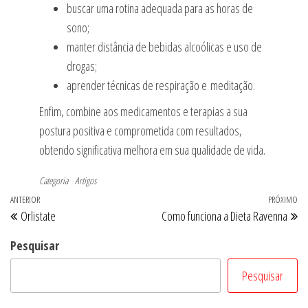
buscar uma rotina adequada para as horas de
sono;
manter distância de bebidas alcoólicas e uso de
drogas;
aprender técnicas de respiração e meditação.
Enfim, combine aos medicamentos e terapias a sua
postura positiva e comprometida com resultados,
obtendo significativa melhora em sua qualidade de vida.
Categoria
Artigos
Navegação
Post
ANTERIOR
PRÓXIMO
Pr
Orlistate
Como funciona a Dieta Ravenna
de
anterior
po
Post
Pesquisar
Pesquisar