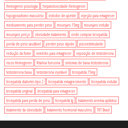
Hemogenin posologia
hepatotoxicidade Hemogenin
hipogonadismo masculino
inibidor de apetite
injeção para emagrecer
medicamento para perder peso
mounjaro 15mg
mounjaro indufar
mounjaro preço
obesidade tratamento
onde comprar tirzepatida
perda de peso saudável
perder peso rápido
psicoestimulante
redução da fome
remédio para emagrecer
reposição de testosterona
riscos Hemogenin
Ritalina funciona
sintomas de baixa testosterona
testosterona baixa
testosterona injetável
tirzepatida 15mg
tirzepatida diabetes tipo 2
tirzepatida emagrecimento
tirzepatida indufar
tirzepatida original
tirzepatida para emagrecer
tirzepatida para perda de peso
tirzepatida tg
tratamento anemia aplástica
tratamento da obesidade
tratamento hormonal masculino
TRT Brasil