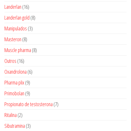
produtos
16
Landerlan
16
produtos
8
Landerlan gold
8
produtos
3
Manipulados
3
produtos
8
Masteron
8
produtos
8
Muscle pharma
8
produtos
16
Outros
16
produtos
6
Oxandrolona
6
produtos
9
Pharma plix
9
produtos
9
Primobolan
9
produtos
7
Propionato de testosterona
7
produtos
2
Ritalina
2
produtos
3
Sibutramina
3