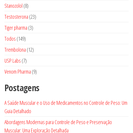
produtos
8
Stanozolol
8
produtos
23
Testosterona
23
produtos
3
Tiger pharma
3
produtos
149
Todos
149
produtos
12
Trembolona
12
produtos
7
USP Labs
7
produtos
9
Venom Pharma
9
produtos
Postagens
A Saúde Muscular e o Uso de Medicamentos no Controle de Peso: Um
Guia Detalhado
Abordagens Modernas para Controle de Peso e Preservação
Muscular: Uma Exploração Detalhada