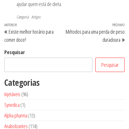
ajudar quem está de dieta.
Categoria
Artigos
Navegação
Post
ANTERIOR
PRÓXIMO
Pr
Existe melhor horário para
Métodos para uma perda de peso
de
anterior
po
comer doce?
duradoura
Post
Pesquisar
Pesquisar
Categorias
96
Injetáveis
96
produtos
1
Synedica
1
produto
13
Alpha pharma
13
produtos
114
Anabolizantes
114