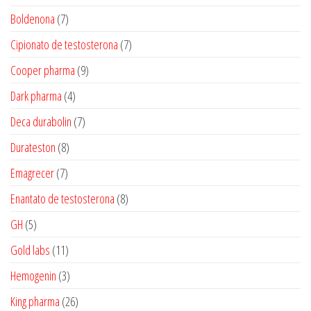
produtos
7
Boldenona
7
produtos
7
Cipionato de testosterona
7
produtos
9
Cooper pharma
9
produtos
4
Dark pharma
4
produtos
7
Deca durabolin
7
produtos
8
Durateston
8
produtos
7
Emagrecer
7
produtos
8
Enantato de testosterona
8
produtos
5
GH
5
produtos
11
Gold labs
11
produtos
3
Hemogenin
3
produtos
26
King pharma
26