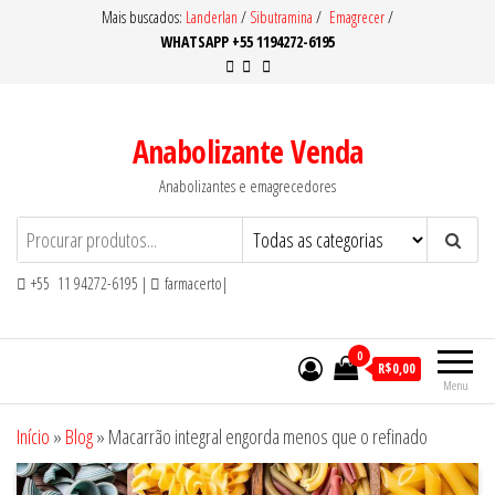
Pular
Mais buscados:
Landerlan
/
Sibutramina
/
Emagrecer
/
WHATSAPP +55 1194272-6195
para
o
conteúdo
Anabolizante Venda
Anabolizantes e emagrecedores
+55 11 94272-6195 |
farmacerto|
0
R$0,00
Menu
Início
»
Blog
»
Macarrão integral engorda menos que o refinado