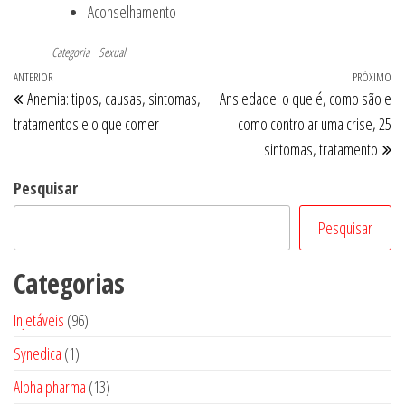
Aconselhamento
Categoria
Sexual
Navegação
Post
ANTERIOR
PRÓXIMO
Pr
Anemia: tipos, causas, sintomas,
Ansiedade: o que é, como são e
de
anterior
po
tratamentos e o que comer
como controlar uma crise, 25
Post
sintomas, tratamento
Pesquisar
Pesquisar
Categorias
96
Injetáveis
96
produtos
1
Synedica
1
produto
13
Alpha pharma
13