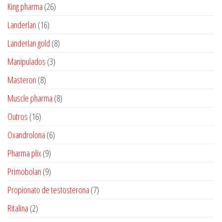
produtos
26
King pharma
26
produtos
16
Landerlan
16
produtos
8
Landerlan gold
8
produtos
3
Manipulados
3
produtos
8
Masteron
8
produtos
8
Muscle pharma
8
produtos
16
Outros
16
produtos
6
Oxandrolona
6
produtos
9
Pharma plix
9
produtos
9
Primobolan
9
produtos
7
Propionato de testosterona
7
produtos
2
Ritalina
2
produtos