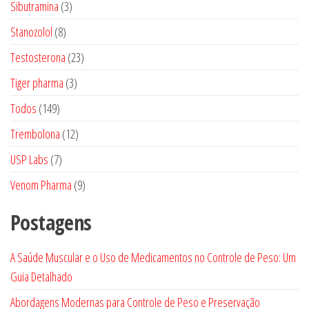
3
Sibutramina
3
produtos
8
Stanozolol
8
produtos
23
Testosterona
23
produtos
3
Tiger pharma
3
produtos
149
Todos
149
produtos
12
Trembolona
12
produtos
7
USP Labs
7
produtos
9
Venom Pharma
9
produtos
Postagens
A Saúde Muscular e o Uso de Medicamentos no Controle de Peso: Um
Guia Detalhado
Abordagens Modernas para Controle de Peso e Preservação