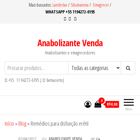
Pular
Mais buscados:
Landerlan
/
Sibutramina
/
Emagrecer
/
WHATSAPP +55 1194272-6195
para
o
conteúdo
Anabolizante Venda
Anabolizantes e emagrecedores
+55 11 94272-6195 |
farmacerto|
0
R$0,00
Menu
Início
»
Blog
»
Remédios para disfunção erétil
02/04/2022
Por
ANABOLIZANTE VENDA
Off