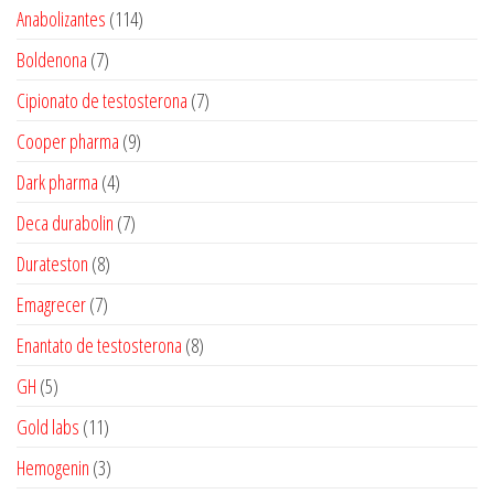
produtos
114
Anabolizantes
114
produtos
7
Boldenona
7
produtos
7
Cipionato de testosterona
7
produtos
9
Cooper pharma
9
produtos
4
Dark pharma
4
produtos
7
Deca durabolin
7
produtos
8
Durateston
8
produtos
7
Emagrecer
7
produtos
8
Enantato de testosterona
8
produtos
5
GH
5
produtos
11
Gold labs
11
produtos
3
Hemogenin
3