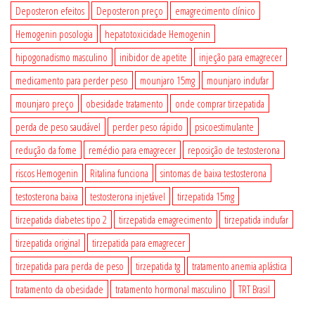
Deposteron efeitos
Deposteron preço
emagrecimento clínico
Hemogenin posologia
hepatotoxicidade Hemogenin
hipogonadismo masculino
inibidor de apetite
injeção para emagrecer
medicamento para perder peso
mounjaro 15mg
mounjaro indufar
mounjaro preço
obesidade tratamento
onde comprar tirzepatida
perda de peso saudável
perder peso rápido
psicoestimulante
redução da fome
remédio para emagrecer
reposição de testosterona
riscos Hemogenin
Ritalina funciona
sintomas de baixa testosterona
testosterona baixa
testosterona injetável
tirzepatida 15mg
tirzepatida diabetes tipo 2
tirzepatida emagrecimento
tirzepatida indufar
tirzepatida original
tirzepatida para emagrecer
tirzepatida para perda de peso
tirzepatida tg
tratamento anemia aplástica
tratamento da obesidade
tratamento hormonal masculino
TRT Brasil